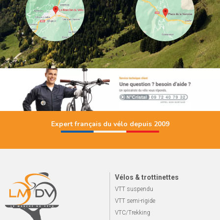
Expert français du vélo depuis 2009
Vélos & trottinettes
VTT suspendu
VTT semi-rigide
VTC/Trekking