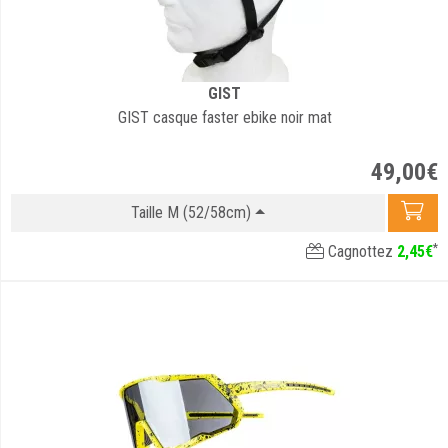
GIST
GIST casque faster ebike noir mat
49
,
00
€
Taille M (52/58cm)
*
Cagnottez
2
,
45
€