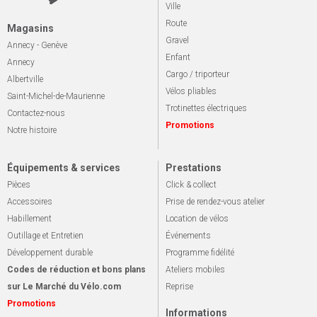
Ville
Route
Magasins
Gravel
Annecy - Genève
Enfant
Annecy
Cargo / triporteur
Albertville
Vélos pliables
Saint-Michel-de-Maurienne
Trotinettes électriques
Contactez-nous
Promotions
Notre histoire
Équipements & services
Prestations
Pièces
Click & collect
Accessoires
Prise de rendez-vous atelier
Habillement
Location de vélos
Outillage et Entretien
Événements
Développement durable
Programme fidélité
Codes de réduction et bons plans
Ateliers mobiles
sur Le Marché du Vélo.com
Reprise
Promotions
Informations