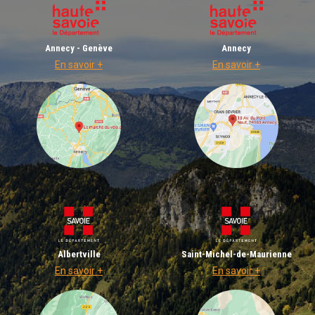
Annecy - Genève
Annecy
En savoir +
En savoir +
Albertville
Saint-Michel-de-Maurienne
En savoir +
En savoir +