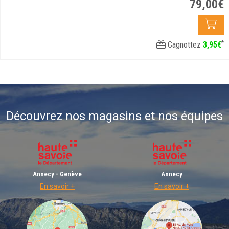
79
,
00
€
*
Cagnottez
3
,
95
€
Découvrez nos magasins et nos équipes
Annecy - Genève
Annecy
En savoir +
En savoir +