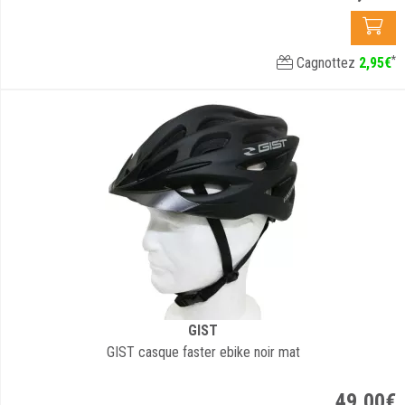
*
Cagnottez
2
,
95
€
GIST
GIST casque faster ebike noir mat
49
,
00
€