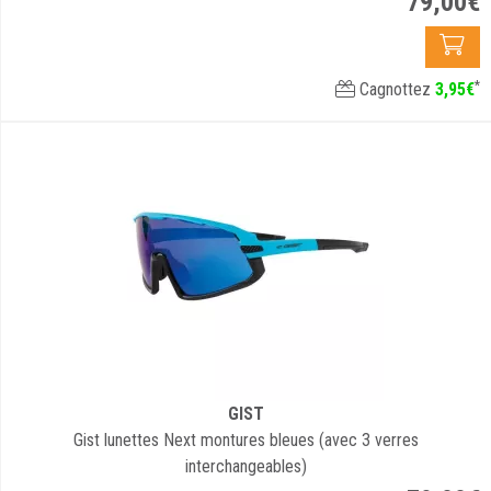
79
,
00
€
*
Cagnottez
3
,
95
€
GIST
Gist lunettes Next montures bleues (avec 3 verres
interchangeables)