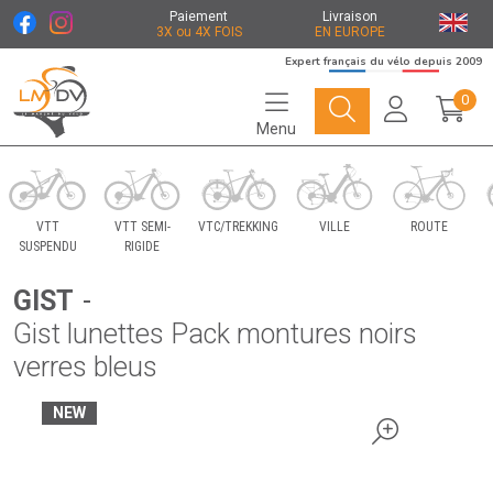
Paiement
Livraison
3X ou 4X FOIS
EN EUROPE
Expert français du vélo depuis 2009
0
Menu
Le Marché du Vélo Votre distributeurs de vélo
VTT
VTT SEMI-
VTC/TREKKING
VILLE
ROUTE
SUSPENDU
RIGIDE
GIST
-
Gist lunettes Pack montures noirs
verres bleus
NEW