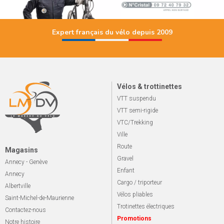
Expert français du vélo depuis 2009
Vélos & trottinettes
VTT suspendu
VTT semi-rigide
VTC/Trekking
Ville
Route
Magasins
Gravel
Annecy - Genève
Enfant
Annecy
Cargo / triporteur
Albertville
Vélos pliables
Saint-Michel-de-Maurienne
Trotinettes électriques
Contactez-nous
Promotions
Notre histoire