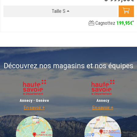
Taille S
*
Cagnottez
199
,
95
€
Découvrez nos magasins et nos équipes
Annecy - Genève
Annecy
En savoir +
En savoir +