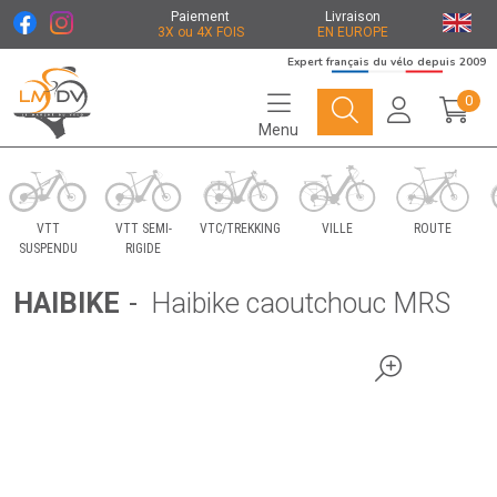
Paiement
Livraison
3X ou 4X FOIS
EN EUROPE
Expert français du vélo depuis 2009
0
Menu
Le Marché du Vélo Votre distributeurs de vélo
VTT
VTT SEMI-
VTC/TREKKING
VILLE
ROUTE
SUSPENDU
RIGIDE
HAIBIKE
-
Haibike caoutchouc MRS