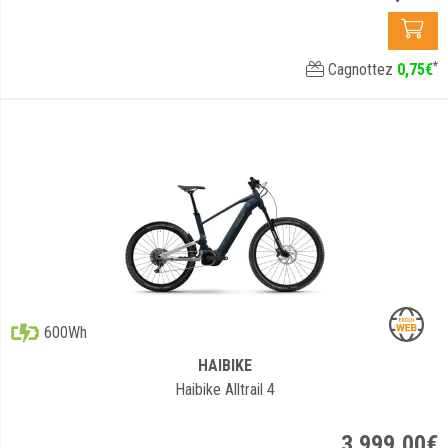
*
Cagnottez
0
,
75
€
600Wh
HAIBIKE
Haibike Alltrail 4
3 999
,
00
€