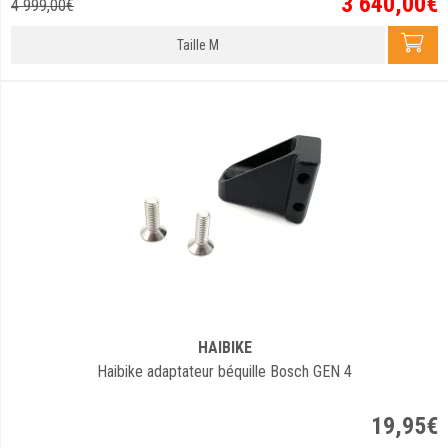
3 640
,
00
€
4 999
,
00
€
Taille M
HAIBIKE
Haibike adaptateur béquille Bosch GEN 4
19
,
95
€