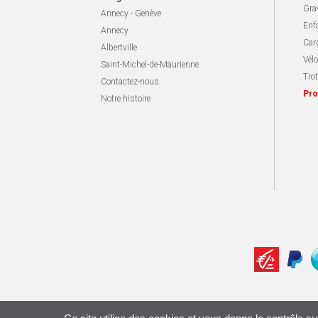
Gra
Annecy - Genève
Enf
Annecy
Carg
Albertville
Vélo
Saint-Michel-de-Maurienne
Trot
Contactez-nous
Pro
Notre histoire