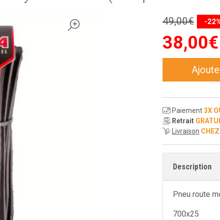
49
,
00
€
-22
38
,
00
€
Ajoute
Paiement
3X O
Retrait
GRATU
Livraison
CHEZ
Description
Pneu route m
700x25