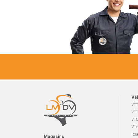
Vél
VTT
VTT
VTC
Ville
Rou
Magasins