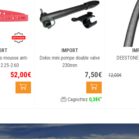
ORT
IMPORT
IM
o mousse anti-
Dokio mini pompe double valve
DEESTONE 
2.25-2.60
230mm
52
,
00
€
7
,
50
€
12
,
00
€
*
Cagnottez
0
,
38
€