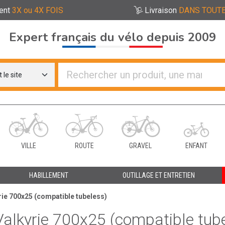
ent
3X ou 4X FOIS
Livraison
DANS TOUTE
Expert français du vélo depuis 2009
re distributeurs de vélo
VILLE
ROUTE
GRAVEL
ENFANT
HABILLEMENT
OUTILLAGE ET ENTRETIEN
ie 700x25 (compatible tubeless)
alkyrie 700x25 (compatible tub