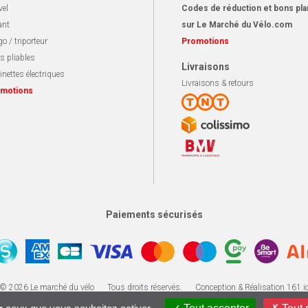
vel
Codes de réduction et bons pla
ant
sur Le Marché du Vélo.com
o / triporteur
Promotions
s pliables
Livraisons
inettes électriques
Livraisons & retours
motions
Paiements sécurisés
Apotekisto, solution ecommerce
© 2026 Le marché du vélo
Tous droits réservés.
Conception & Réalisation 161.i