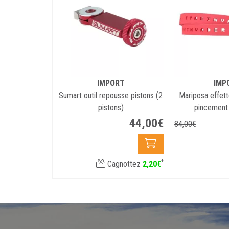
IMPORT
IMP
Sumart outil repousse pistons (2
Mariposa effett
pistons)
pincement 
44
,
00
€
84
,
00
€
*
Cagnottez
2
,
20
€