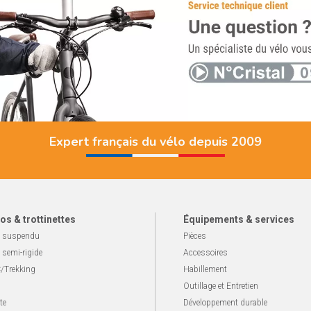
Expert français du vélo depuis 2009
os & trottinettes
Équipements & services
 suspendu
Pièces
 semi-rigide
Accessoires
/Trekking
Habillement
Outillage et Entretien
te
Développement durable