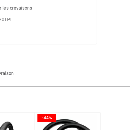
e les crevaisons
20TPI
vraison.
-44%