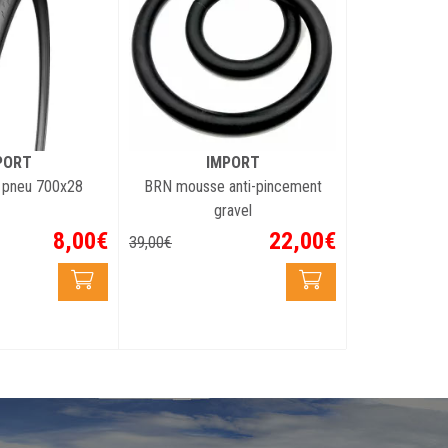
PORT
IMPORT
pneu 700x28
BRN mousse anti-pincement
gravel
8
,
00
€
22
,
00
€
39
,
00
€