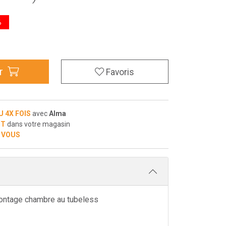
%
r
Favoris
U 4X FOIS
avec
Alma
IT
dans votre magasin
 VOUS
ontage chambre au tubeless