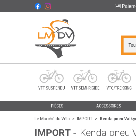
Paiem
Le Marché du Vélo Vot
VTT SUSPENDU
VTT SEMI-RIGIDE
VTC/TREKKING
PIÈCES
ACCESSOIRES
Le Marché du Vélo
IMPORT
Kenda pneu Valkyr
IMPORT
-
Kenda pneu V