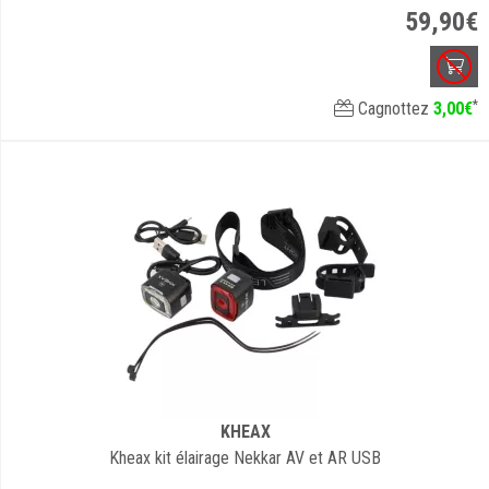
59
,
90
€
*
Cagnottez
3
,
00
€
KHEAX
Kheax kit élairage Nekkar AV et AR USB