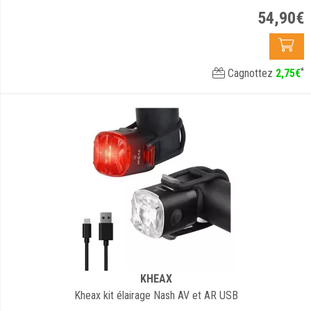
54
,
90
€
*
Cagnottez
2
,
75
€
KHEAX
Kheax kit élairage Nash AV et AR USB