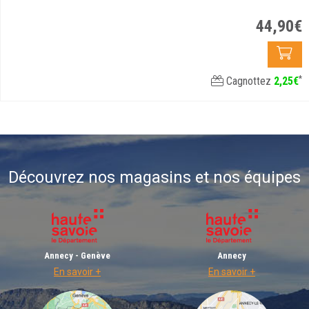
44
,
90
€
*
Cagnottez
2
,
25
€
Découvrez nos magasins et nos équipes
Annecy - Genève
Annecy
En savoir +
En savoir +