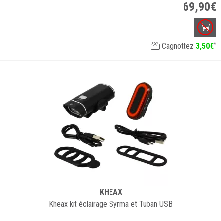
69
,
90
€
*
Cagnottez
3
,
50
€
KHEAX
Kheax kit éclairage Syrma et Tuban USB