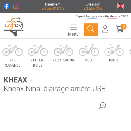
Paiement
Livraison
3X ou 4X FOIS
EN EUROPE
Expert français du vélo depuis 2009
0
Menu
Le Marché du Vélo Votre distributeurs de vélo
VTT
VTT SEMI-
VTC/TREKKING
VILLE
ROUTE
SUSPENDU
RIGIDE
KHEAX
-
Kheax Nihal élairage arrière USB