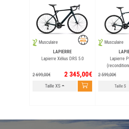
Musculaire
Musculaire
LAPIERRE
LAPI
Lapierre Xélius DRS 5.0
Lapierre P
(recondition
2 345
,
00
€
2 699
,
00
€
2 599
,
00
€
Taille XS
Taille S