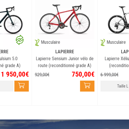
transporteur 
de numéro de
fait sur ren
vous avez aj
Musculaire
Musculaire
Le vélo à as
technique, e
ERRE
LAPIERRE
LAP
Vélo.com vou
ulsium 5.0
Lapierre Sensium Junior vélo de
Lapierre Xél
privilégié à
né grade A)
route (reconditionné grade A)
(reconditi
questions af
1 950
,
00
€
750
,
00
€
929
,
00
€
6 999
,
00
€
possible apr
Taille L