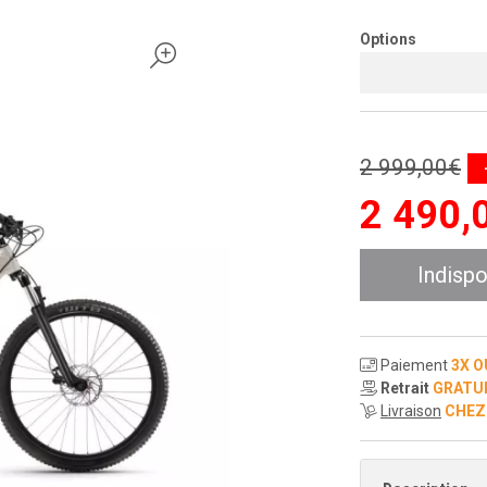
Options
2 999
,
00
€
2 490
,
Indispo
Paiement
3X O
Retrait
GRATU
Livraison
CHEZ