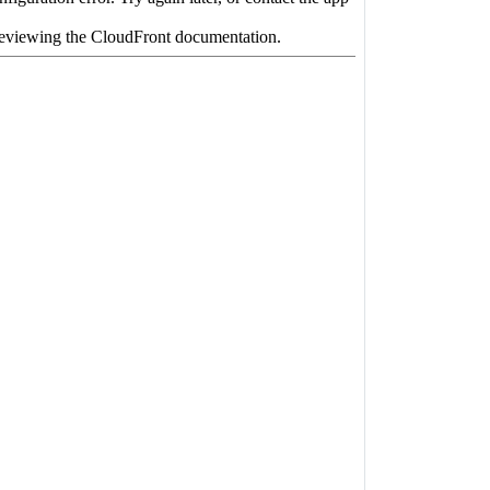
:
Tektro HD-M275 180mm, frein à disque
Ranger Comp
5, à oeillets, à double paroi, aluminium
720mm
 Aluminium
TB
:
XLC Aluminium 31.8mm
 pédales plateforme, aluminium
utorisé:
120kg
es:
27.5" taille S et 29" tailles M, L et XL