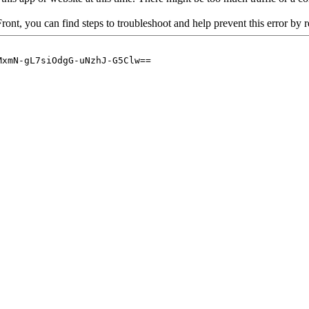
hydraulique
Frein arrière
hydraulique
Pneus:
WTB, 
Jantes:
Yak 2
Cintre:
XLC 
Potence:
XLC
Selle:
XLC M
Tige de selle
Pédales:
VTT,
Poids total a
Taille de rou