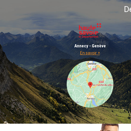
D
Annecy - Genève
En savoir +