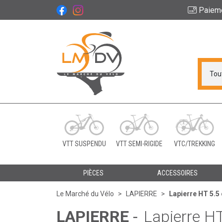
Paiem
Le Marché du Vélo Vot
VTT SUSPENDU
VTT SEMI-RIGIDE
VTC/TREKKING
PIÈCES
ACCESSOIRES
Le Marché du Vélo
LAPIERRE
Lapierre HT 5.5
LAPIERRE
-
Lapierre HT