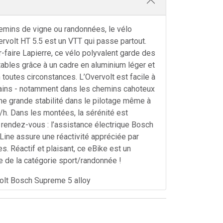
mins de vigne ou randonnées, le vélo
ervolt HT 5.5 est un VTT qui passe partout.
r-faire Lapierre, ce vélo polyvalent garde des
tables grâce à un cadre en aluminium léger et
toutes circonstances. L’Overvolt est facile à
ains - notamment dans les chemins cahoteux
une grande stabilité dans le pilotage même à
h. Dans les montées, la sérénité est
rendez-vous : l’assistance électrique Bosch
ine assure une réactivité appréciée par
es. Réactif et plaisant, ce eBike est un
e de la catégorie sport/randonnée !
lt Bosch Supreme 5 alloy
h Performance Line Smart System 250W,
h