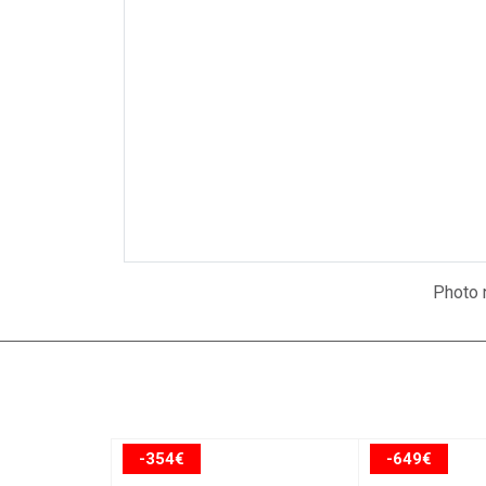
Photo n
-354€
-649€