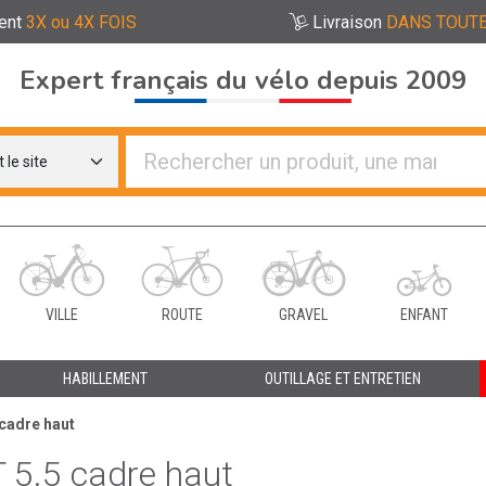
ent
3X ou 4X FOIS
Livraison
DANS TOUTE
Expert français du vélo depuis 2009
re distributeurs de vélo
VILLE
ROUTE
GRAVEL
ENFANT
HABILLEMENT
OUTILLAGE ET ENTRETIEN
 cadre haut
 5.5 cadre haut