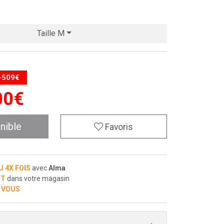
Taille M
-509€
00
€
nible
Favoris
U 4X FOIS
avec
Alma
IT
dans votre magasin
 VOUS