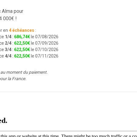
Ecran:
Boch 
c Alma pour
Batterie:
Bos
4 000€ !
Chargeur:
Bo
r en
4 échéances
:
ce
1/4
:
686
,
74
€
le 07/08/2026
Fourche:
SR 
ce
2/4
:
622
,
50
€
le 07/09/2026
120mm,
ce
3/4
:
622
,
50
€
le 07/10/2026
ce
4/4
:
622
,
50
€
le 07/11/2026
Transmissio
é au moment du paiement.
Manette de d
our la France.
Pignon:
Shim
Chaîne:
Shim
Plateau:
34 d
Guide-chaîne
Frein avant: