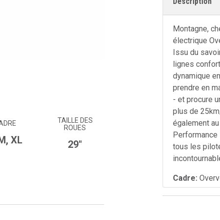
Description
Montagne, che
électrique Ov
Issu du savoi
lignes confor
dynamique en 
prendre en m
- et procure 
plus de 25km/
TAILLE DES
également au 
ADRE
ROUES
Performance L
 M, XL
29"
tous les pilot
incontournabl
Cadre:
Overvo
Moteur:
Bosc
75Nm, 25km/