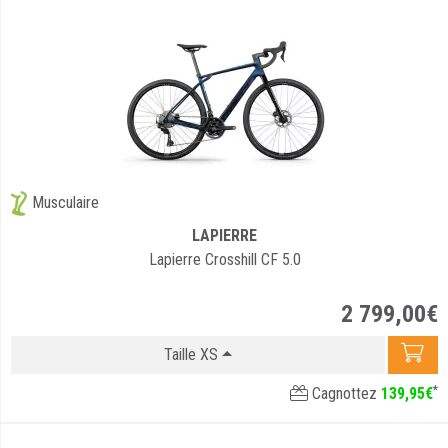
Musculaire
LAPIERRE
Lapierre Crosshill CF 5.0
2 799
,
00
€
Taille XS
*
Cagnottez
139
,
95
€