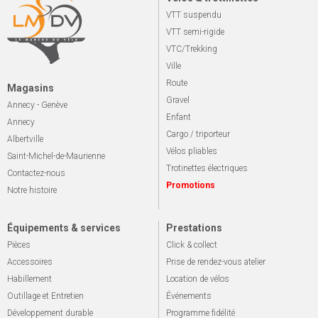
VTT suspendu
VTT semi-rigide
VTC/Trekking
Ville
Route
Magasins
Gravel
Annecy - Genève
Enfant
Annecy
Cargo / triporteur
Albertville
Vélos pliables
Saint-Michel-de-Maurienne
Trotinettes électriques
Contactez-nous
Promotions
Notre histoire
Équipements & services
Prestations
Pièces
Click & collect
Accessoires
Prise de rendez-vous atelier
Habillement
Location de vélos
Outillage et Entretien
Événements
Développement durable
Programme fidélité