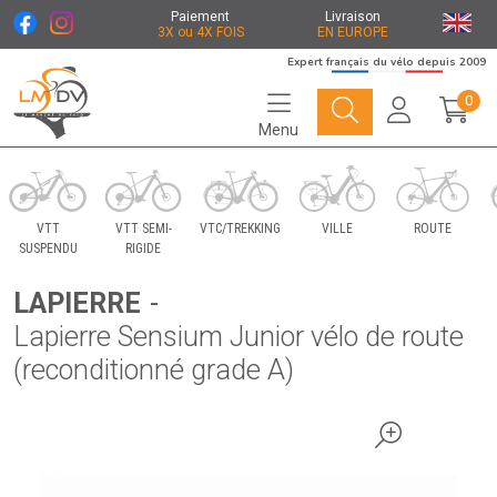
Paiement
Livraison
3X ou 4X FOIS
EN EUROPE
Expert français du vélo depuis 2009
0
Menu
Le Marché du Vélo Votre distributeurs de vélo
VTT
VTT SEMI-
VTC/TREKKING
VILLE
ROUTE
SUSPENDU
RIGIDE
LAPIERRE
-
Lapierre Sensium Junior vélo de route
(reconditionné grade A)