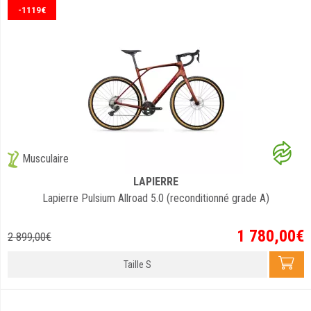
-1119€
Musculaire
LAPIERRE
Lapierre Pulsium Allroad 5.0 (reconditionné grade A)
1 780
,
00
€
2 899
,
00
€
Taille S