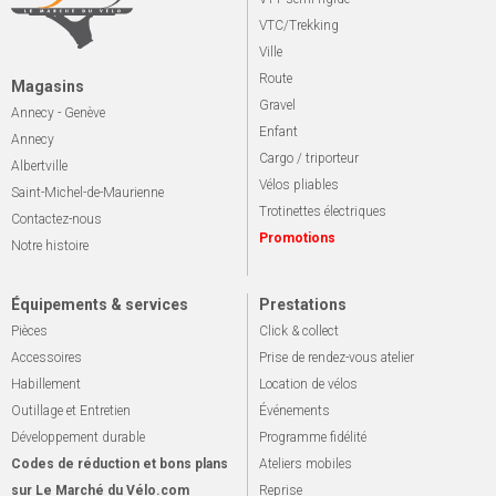
VTC/Trekking
Ville
Route
Magasins
Gravel
Annecy - Genève
Enfant
Annecy
Cargo / triporteur
Albertville
Vélos pliables
Saint-Michel-de-Maurienne
Trotinettes électriques
Contactez-nous
Promotions
Notre histoire
Équipements & services
Prestations
Pièces
Click & collect
Accessoires
Prise de rendez-vous atelier
Habillement
Location de vélos
Outillage et Entretien
Événements
Développement durable
Programme fidélité
Codes de réduction et bons plans
Ateliers mobiles
sur Le Marché du Vélo.com
Reprise