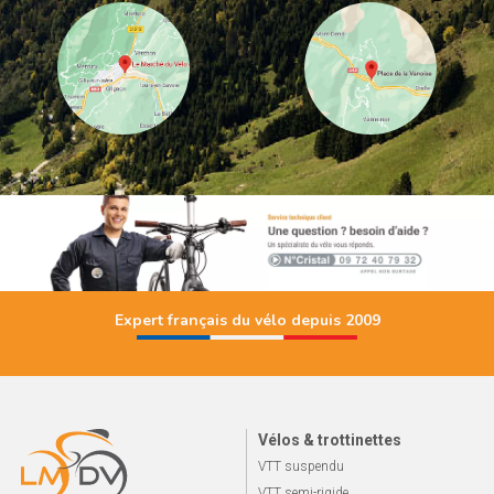
Expert français du vélo depuis 2009
Vélos & trottinettes
VTT suspendu
VTT semi-rigide