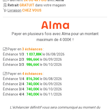
Retrait
GRATUIT
dans votre magasin
Livraison
CHEZ VOUS
Payer en plusieurs fois avec Alma pour
un montant
maximum de 4 000€ !
Payer en
3 échéances
:
Échéance
1/3
:
1 037
,
88
€
le 06/08/2026
Échéance
2/3
:
986
,
66
€
le 06/09/2026
Échéance
3/3
:
986
,
66
€
le 06/10/2026
Payer en
4 échéances
:
Échéance
1/4
:
816
,
36
€
le 06/08/2026
Échéance
2/4
:
740
,
00
€
le 06/09/2026
Échéance
3/4
:
740
,
00
€
le 06/10/2026
Échéance
4/4
:
740
,
00
€
le 06/11/2026
L’échéancier définitif vous sera communiqué au moment du