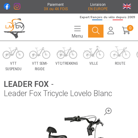
Paiement
Livraison
3X ou 4X FOIS
EN EUROPE
Expert français du vélo depuis 2009
0
Menu
Le Marché du Vélo Votre distributeurs de vélo
VTT
VTT SEMI-
VTC/TREKKING
VILLE
ROUTE
SUSPENDU
RIGIDE
LEADER FOX
-
Leader Fox Tricycle Lovelo Blanc