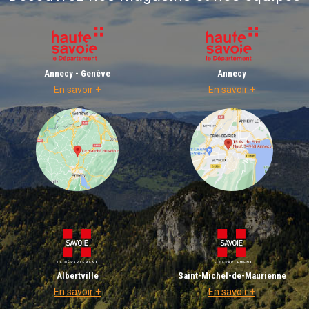
Annecy - Genève
Annecy
En savoir +
En savoir +
Albertville
Saint-Michel-de-Maurienne
En savoir +
En savoir +