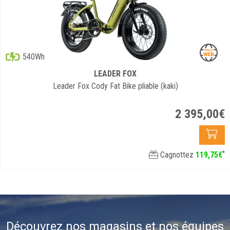
540Wh
LEADER FOX
Leader Fox Cody Fat Bike pliable (kaki)
2 395
,
00
€
*
Cagnottez
119
,
75
€
Découvrez nos magasins et nos équipes