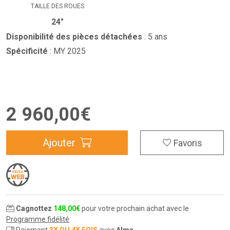
TAILLE DES ROUES
24"
Disponibilité des pièces détachées
: 5 ans
Spécificité
: MY 2025
2 960
,
00
€
Ajouter
Favoris
Cagnottez
148
,
00
€
pour votre prochain achat avec le
Programme fidélité
Paiement
3X OU 4X FOIS
avec
Alma