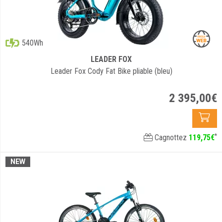
540Wh
LEADER FOX
Leader Fox Cody Fat Bike pliable (bleu)
2 395
,
00
€
*
Cagnottez
119
,
75
€
NEW