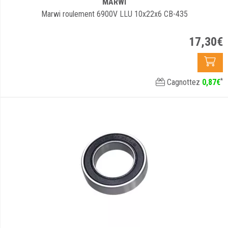
MARWI
Marwi roulement 6900V LLU 10x22x6 CB-435
17
,
30
€
*
Cagnottez
0
,
87
€