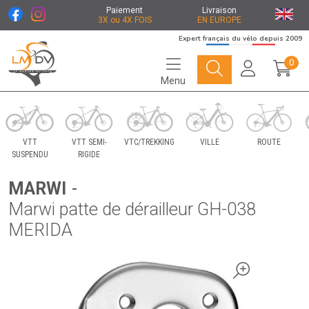
Paiement
Livraison
3X ou 4X FOIS
EN EUROPE
Expert français du vélo depuis 2009
0
Menu
Le Marché du Vélo Votre distributeurs de vélo
VTT
VTT SEMI-
VTC/TREKKING
VILLE
ROUTE
SUSPENDU
RIGIDE
MARWI
-
Marwi patte de dérailleur GH-038
MERIDA