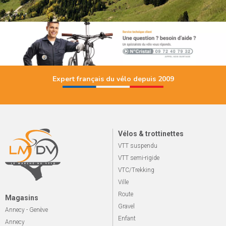
Expert français du vélo depuis 2009
Vélos & trottinettes
VTT suspendu
VTT semi-rigide
VTC/Trekking
Ville
Route
Magasins
Gravel
Annecy - Genève
Enfant
Annecy