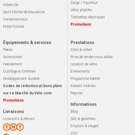
Cargo / triporteur
Albertville
Vélos pliables
Saint-Michel-de-Maurienne
Trotinettes électriques
Contactez-nous
Promotions
Notre histoire
Équipements & services
Prestations
Pièces
Click & collect
Accessoires
Prise de rendez-vous atelier
Habillement
Location de vélos
Outillage et Entretien
Événements
Développement durable
Programme fidélité
Codes de réduction et bons plans
Ateliers mobiles
sur Le Marché du Vélo.com
Reprise
Promotions
Informations
Livraisons
Blog
Livraisons & retours
SAV & garanties
Emplois & stages
CGV