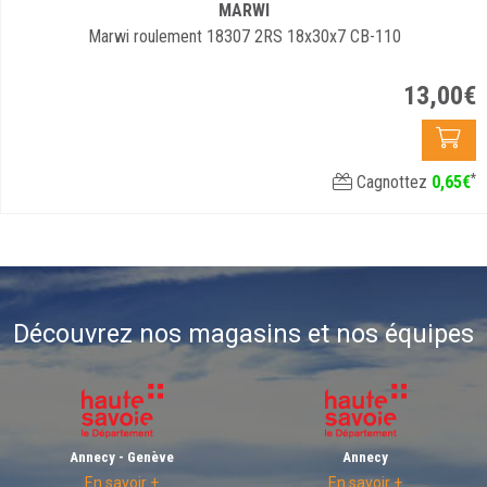
MARWI
Marwi roulement 18307 2RS 18x30x7 CB-110
13
,
00
€
*
Cagnottez
0
,
65
€
Découvrez nos magasins et nos équipes
Annecy - Genève
Annecy
En savoir +
En savoir +