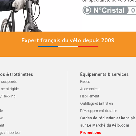
Expert français du vélo depuis 2009
os & trottinettes
Équipements & services
 suspendu
Pièces
 semi-rigide
Accessoires
/Trekking
Habillement
Outillage et Entretien
te
Développement durable
vel
Codes de réduction et bons pla
ant
sur Le Marché du Vélo.com
o / triporteur
Promotions