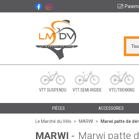
Paiem
Le Marché du Vélo Vot
VTT SUSPENDU
VTT SEMI-RIGIDE
VTC/TREKKING
PIÈCES
ACCESSOIRES
Le Marché du Vélo
MARWI
Marwi patte de dé
MARWI
-
Marwi patte 