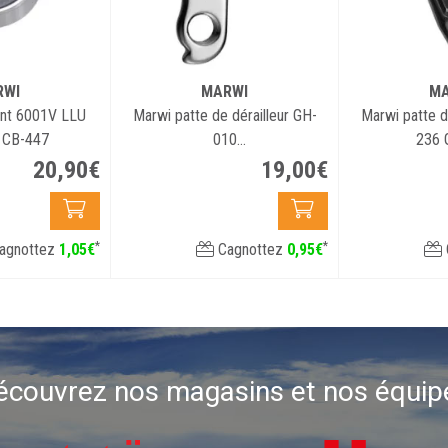
RWI
MARWI
MA
ent 6001V LLU
Marwi patte de dérailleur GH-
Marwi patte d
 CB-447
010
236
FOCUS/BMC/BULLS/UNIVEGA...
20
,
90
€
19
,
00
€
*
*
agnottez
1
,
05
€
Cagnottez
0
,
95
€
écouvrez nos magasins et nos équip