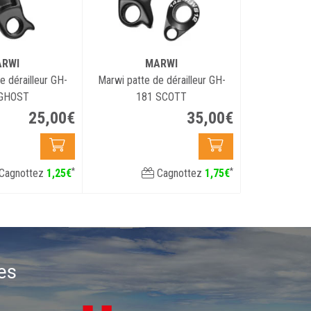
RWI
MARWI
e dérailleur GH-
Marwi patte de dérailleur GH-
 GHOST
181 SCOTT
25
,
00
€
35
,
00
€
*
*
Cagnottez
1
,
25
€
Cagnottez
1
,
75
€
es