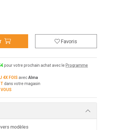
r
Favoris
5
€
pour votre prochain achat avec le
Programme
U 4X FOIS
avec
Alma
IT
dans votre magasin
 VOUS
ivers modèles