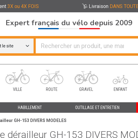
ent
3X ou 4X FOIS
Livraison
DANS TOUTE
Expert français du vélo depuis 2009
re distributeurs de vélo
VILLE
ROUTE
GRAVEL
ENFANT
HABILLEMENT
OUTILLAGE ET ENTRETIEN
railleur GH-153 DIVERS MODELES
de dérailleur GH-153 DIVERS M