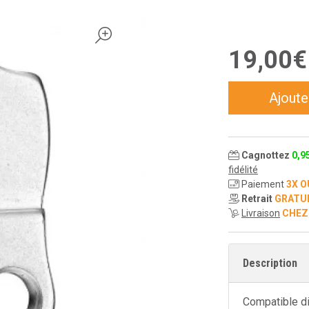
19
,
00
€
Ajoute
Cagnottez
0
,
9
fidélité
Paiement
3X O
Retrait
GRATU
Livraison
CHEZ
Description
Compatible d