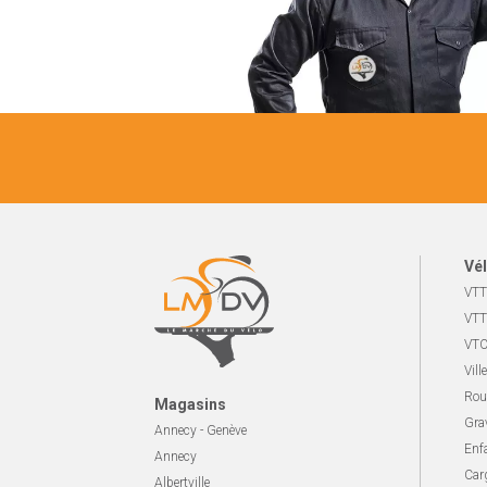
Vél
VTT
VTT
VTC
Ville
Rou
Magasins
Gra
Annecy - Genève
Enf
Annecy
Carg
Albertville