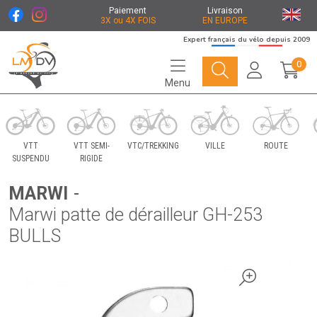
Paiement
Livraison
3X ou 4X FOIS
EN EUROPE
Expert français du vélo depuis 2009
0
Menu
Le Marché du Vélo Votre distributeurs de vélo
VTT
VTT SEMI-
VTC/TREKKING
VILLE
ROUTE
SUSPENDU
RIGIDE
MARWI
-
Marwi patte de dérailleur GH-253
BULLS