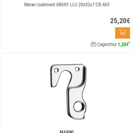
Marwi roulement 6804V LLU 20x32x7 CB-465
25
,
20
€
*
Cagnottez
1
,
26
€
MARWI