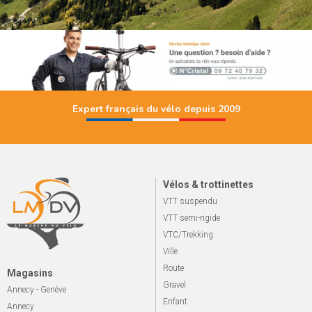
Expert français du vélo depuis 2009
Vélos & trottinettes
VTT suspendu
VTT semi-rigide
VTC/Trekking
Ville
Route
Magasins
Gravel
Annecy - Genève
Enfant
Annecy