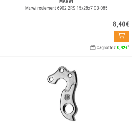
MARWI
Marwi roulement 6902 2RS 15x28x7 CB-085
8
,
40
€
*
Cagnottez
0
,
42
€