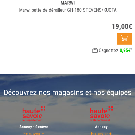
MARWI
Marwi patte de dérailleur GH-180 STEVENS/KUOTA
19
,
00
€
*
Cagnottez
0
,
95
€
Découvrez nos magasins et nos équipes
Annecy - Genève
Annecy
En savoir +
En savoir +