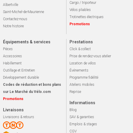
Cargo / triporteur
Albertville
Vélos pliables
Saint-Michel-de-Maurienne
Trotinettes électriques
Contactez-nous
Promotions
Notre histoire
Équipements & services
Prestations
Pièces
Click & collect
Accessoires
Prise de rendez-vous atelier
Habillement
Location de vélos
Outillage et Entretien
Événements
Développement durable
Programme fidélité
Codes de réduction et bons plans
Ateliers mobiles
sur Le Marché du Vélo.com
Reprise
Promotions
Informations
Livraisons
Blog
Livraisons & retours
SAV & garanties
Emplois & stages
CGV