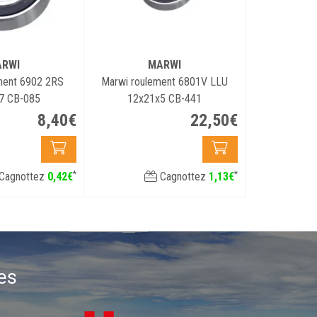
RWI
MARWI
ment 6902 2RS
Marwi roulement 6801V LLU
7 CB-085
12x21x5 CB-441
8
,
40
€
22
,
50
€
*
*
Cagnottez
0
,
42
€
Cagnottez
1
,
13
€
es