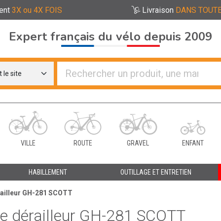
ent
3X ou 4X FOIS
Livraison
DANS TOUTE
Expert français du vélo depuis 2009
re distributeurs de vélo
VILLE
ROUTE
GRAVEL
ENFANT
HABILLEMENT
OUTILLAGE ET ENTRETIEN
railleur GH-281 SCOTT
e dérailleur GH-281 SCOTT