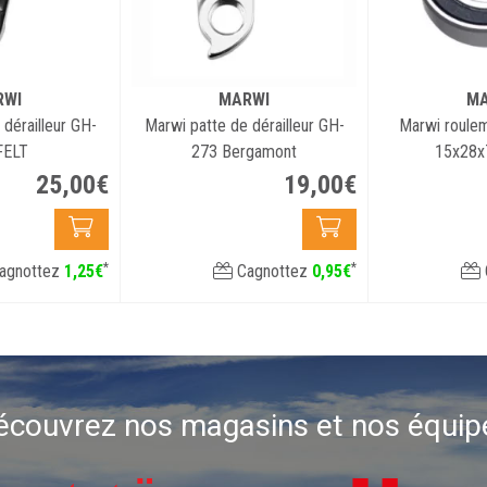
RWI
MARWI
MA
dérailleur GH-
Marwi patte de dérailleur GH-
Marwi roule
FELT
273 Bergamont
15x28x
K/KUOTA/ARGON
25
,
00
€
19
,
00
€
*
*
agnottez
1
,
25
€
Cagnottez
0
,
95
€
écouvrez nos magasins et nos équip