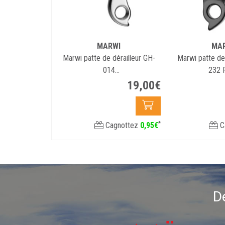
MARWI
MA
Marwi patte de dérailleur GH-
Marwi patte de 
014
232 
PEUGEOT/SCOTT/ORBEA/QUINTANA/BIANCHI/LOO
19
,
00
€
*
Cagnottez
0
,
95
€
C
D