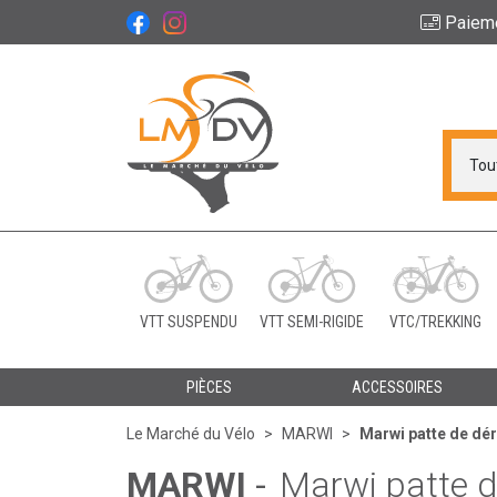
Paiem
Le Marché du Vélo Vot
VTT SUSPENDU
VTT SEMI-RIGIDE
VTC/TREKKING
PIÈCES
ACCESSOIRES
Le Marché du Vélo
MARWI
Marwi patte de dé
MARWI
-
Marwi patte d