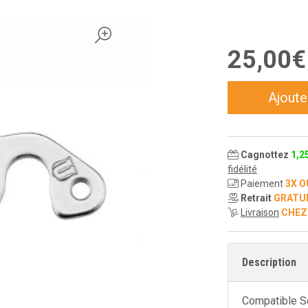
25
,
00
€
Ajoute
Cagnottez
1
,
2
fidélité
Paiement
3X O
Retrait
GRATU
Livraison
CHEZ
Description
Compatible S