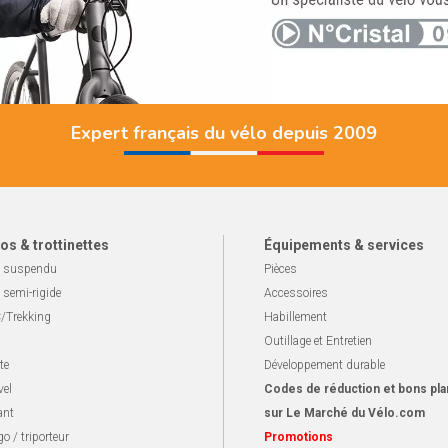
Expert français du vélo depuis 2009
os & trottinettes
Équipements & services
 suspendu
Pièces
 semi-rigide
Accessoires
/Trekking
Habillement
Outillage et Entretien
te
Développement durable
vel
Codes de réduction et bons pla
ant
sur Le Marché du Vélo.com
o / triporteur
Promotions