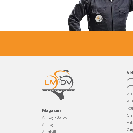
Vél
VTT
VTT
VTC
Ville
Rou
Magasins
Gra
Annecy - Genève
Enf
Annecy
Carg
Albertville