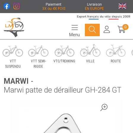
Paiement
Livraison
3X ou 4X FOIS
EN EUROPE
Expert français du vélo depuis 2009
0
Menu
Le Marché du Vélo Votre distributeurs de vélo
VTT
VTT SEMI-
VTC/TREKKING
VILLE
ROUTE
SUSPENDU
RIGIDE
MARWI
-
Marwi patte de dérailleur GH-284 GT