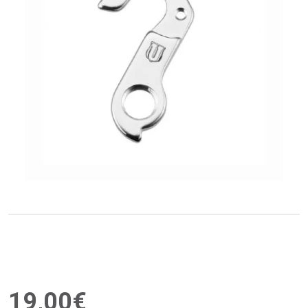
19
,
00
€