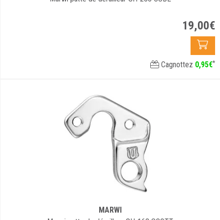
19
,
00
€
*
Cagnottez
0
,
95
€
MARWI