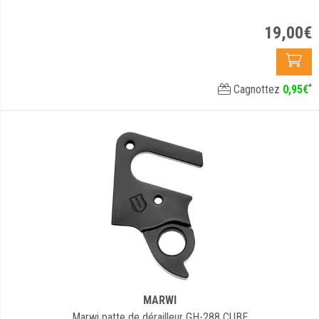
19
,
00
€
*
Cagnottez
0
,
95
€
MARWI
Marwi patte de dérailleur GH-288 CUBE