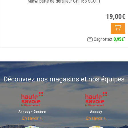
Marwi patte de dérailleur GH-163 SCOTT
19
,
00
€
*
Cagnottez
0
,
95
€
Découvrez nos magasins et nos équipes
Annecy - Genève
Annecy
En savoir +
En savoir +