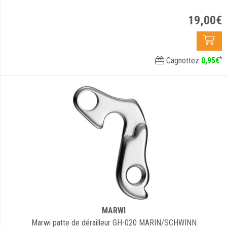
19
,
00
€
*
Cagnottez
0
,
95
€
MARWI
Marwi patte de dérailleur GH-020 MARIN/SCHWINN