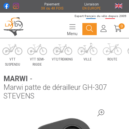
Paiement
Livraison
3X ou 4X FOIS
EN EUROPE
Expert français du vélo depuis 2009
0
Menu
Le Marché du Vélo Votre distributeurs de vélo
VTT
VTT SEMI-
VTC/TREKKING
VILLE
ROUTE
SUSPENDU
RIGIDE
MARWI
-
Marwi patte de dérailleur GH-307
STEVENS