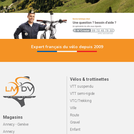
Expert français du vélo depuis 2009
Vélos & trottinettes
VTT suspendu
VTT semi-rigide
VTC/Trekking
Ville
Route
Magasins
Gravel
Annecy - Genève
Enfant
Annecy