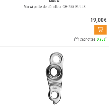
MARWI
Marwi patte de dérailleur GH-255 BULLS
19
,
00
€
*
Cagnottez
0
,
95
€