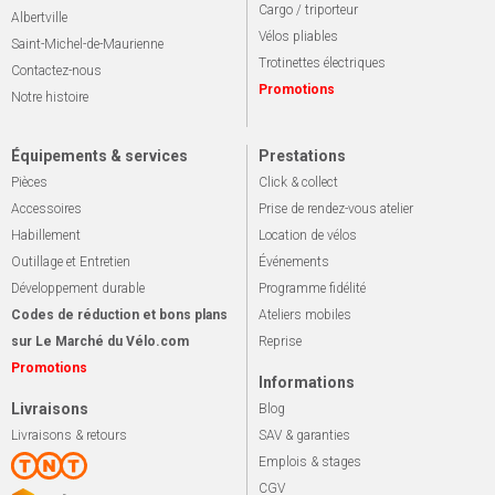
Cargo / triporteur
Albertville
Vélos pliables
Saint-Michel-de-Maurienne
Trotinettes électriques
Contactez-nous
Promotions
Notre histoire
Équipements & services
Prestations
Pièces
Click & collect
Accessoires
Prise de rendez-vous atelier
Habillement
Location de vélos
Outillage et Entretien
Événements
Développement durable
Programme fidélité
Codes de réduction et bons plans
Ateliers mobiles
sur Le Marché du Vélo.com
Reprise
Promotions
Informations
Livraisons
Blog
Livraisons & retours
SAV & garanties
Emplois & stages
CGV