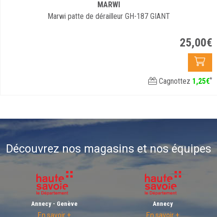
MARWI
Marwi patte de dérailleur GH-187 GIANT
25
,
00
€
*
Cagnottez
1
,
25
€
Découvrez nos magasins et nos équipes
Annecy - Genève
Annecy
En savoir +
En savoir +