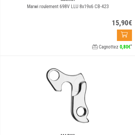
Marwi roulement 698V LLU 8x19x6 CB-423
15
,
90
€
*
Cagnottez
0
,
80
€