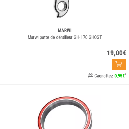
MARWI
Marwi patte de dérailleur GH-170 GHOST
19
,
00
€
*
Cagnottez
0
,
95
€