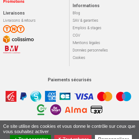
Promotions
Informations
Livraisons
Blog
Livraisons & retours
SAV & garanties
Emplois & stages
CGV
Mentions légales
Données personnelles
Cookies
Paiements sécurisés
Apotekisto, sol
Ce site utilise des cookies et vous donne le contrôle sur ceux que
© 2026 Le marché du vélo
Tous droits réservés.
vous souhaitez activer
Conception & Réalisation 161.io