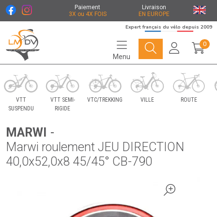
Paiement
Livraison
3X ou 4X FOIS
EN EUROPE
Expert français du vélo depuis 2009
0
Menu
Le Marché du Vélo Votre distributeurs de vélo
VTT
VTT SEMI-
VTC/TREKKING
VILLE
ROUTE
SUSPENDU
RIGIDE
MARWI
-
Marwi roulement JEU DIRECTION
40,0x52,0x8 45/45° CB-790