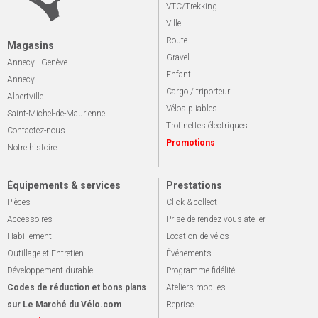
VTC/Trekking
Ville
Route
Magasins
Gravel
Annecy - Genève
Enfant
Annecy
Cargo / triporteur
Albertville
Vélos pliables
Saint-Michel-de-Maurienne
Trotinettes électriques
Contactez-nous
Promotions
Notre histoire
Équipements & services
Prestations
Pièces
Click & collect
Accessoires
Prise de rendez-vous atelier
Habillement
Location de vélos
Outillage et Entretien
Événements
Développement durable
Programme fidélité
Codes de réduction et bons plans
Ateliers mobiles
sur Le Marché du Vélo.com
Reprise