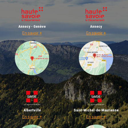
Annecy - Genève
Annecy
En savoir +
En savoir +
Albertville
Saint-Michel-de-Maurienne
En savoir +
En savoir +