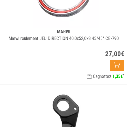
MARWI
Marwi roulement JEU DIRECTION 40,0x52,0x8 45/45° CB-790
27
,
00
€
*
Cagnottez
1
,
35
€