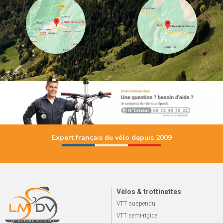
Expert français du vélo depuis 2009
Vélos & trottinettes
VTT suspendu
VTT semi-rigide