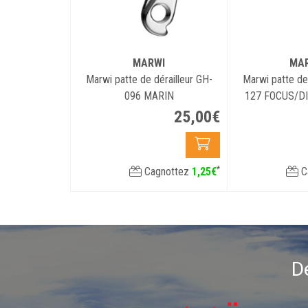
MARWI
MA
Marwi patte de dérailleur GH-
Marwi patte de 
096 MARIN
127 FOCUS/
25
,
00
€
*
Cagnottez
1
,
25
€
C
D