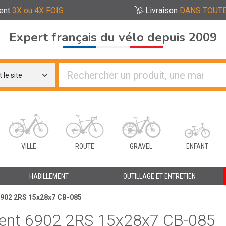
ent
3X ou 4X FOIS
Livraison
DANS TOUTE
Expert français du vélo depuis 2009
re distributeurs de vélo
VILLE
ROUTE
GRAVEL
ENFANT
HABILLEMENT
OUTILLAGE ET ENTRETIEN
6902 2RS 15x28x7 CB-085
ent 6902 2RS 15x28x7 CB-085