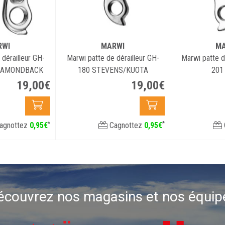
RWI
MARWI
MA
dérailleur GH-
Marwi patte de dérailleur GH-
Marwi patte d
DIAMONDBACK
180 STEVENS/KUOTA
201
19
,
00
€
19
,
00
€
*
*
agnottez
0
,
95
€
Cagnottez
0
,
95
€
écouvrez nos magasins et nos équip