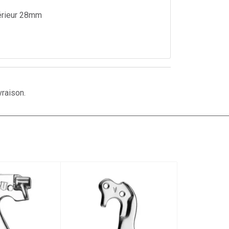
érieur 28mm
vraison.