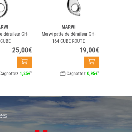
RWI
MARWI
e dérailleur GH-
Marwi patte de dérailleur GH-
 CUBE
164 CUBE ROUTE
25
,
00
€
19
,
00
€
*
*
Cagnottez
1
,
25
€
Cagnottez
0
,
95
€
es