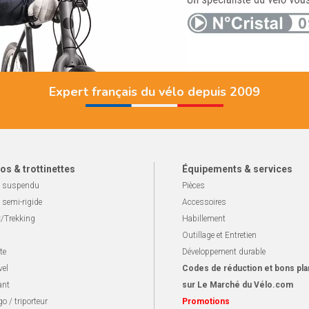
Expert français du vélo depuis 2009
os & trottinettes
Équipements & services
 suspendu
Pièces
 semi-rigide
Accessoires
/Trekking
Habillement
Outillage et Entretien
te
Développement durable
vel
Codes de réduction et bons pla
ant
sur Le Marché du Vélo.com
o / triporteur
Promotions