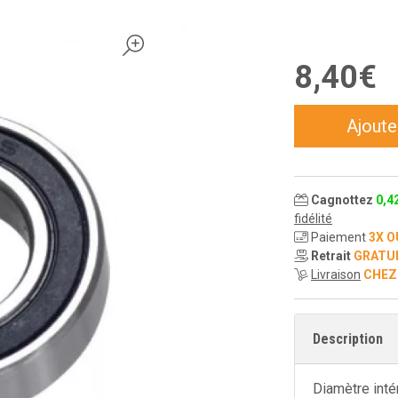
8
,
40
€
Ajoute
Cagnottez
0
,
4
fidélité
Paiement
3X O
Retrait
GRATU
Livraison
CHEZ
Description
Diamètre int