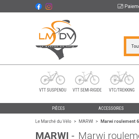
Paiem
Le Marché du Vélo Vot
VTT SUSPENDU
VTT SEMI-RIGIDE
VTC/TREKKING
PIÈCES
ACCESSOIRES
Le Marché du Vélo
MARWI
Marwi roulement 
MARWI
-
Marwi roulem