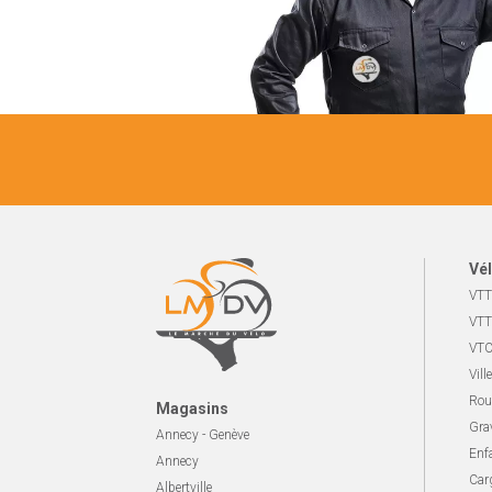
Vél
VTT
VTT
VTC
Ville
Rou
Magasins
Gra
Annecy - Genève
Enf
Annecy
Carg
Albertville