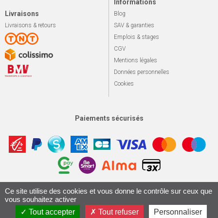
Informations
Livraisons
Blog
Livraisons & retours
SAV & garanties
Emplois & stages
CGV
Mentions légales
Données personnelles
Cookies
Paiements sécurisés
Apotekisto, sol
Ce site utilise des cookies et vous donne le contrôle sur ceux que
© 2026 Le marché du vélo
Tous droits réservés.
vous souhaitez activer
Conception & Réalisation 161.io
Tout accepter
Tout refuser
Personnaliser