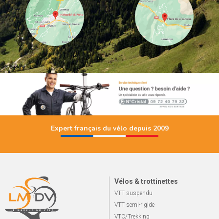
Expert français du vélo depuis 2009
Vélos & trottinettes
VTT suspendu
VTT semi-rigide
VTC/Trekking