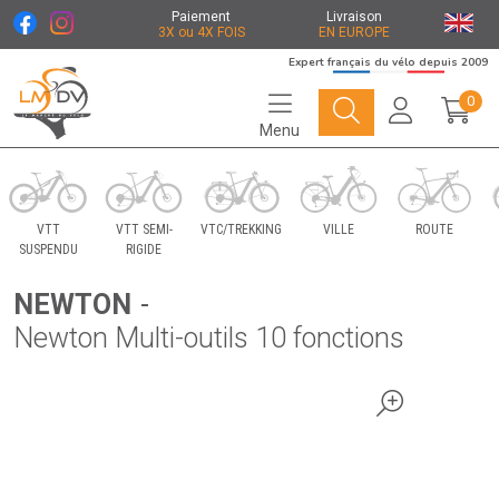
Paiement
Livraison
3X ou 4X FOIS
EN EUROPE
Expert français du vélo depuis 2009
0
Menu
Le Marché du Vélo Votre distributeurs de vélo
VTT
VTT SEMI-
VTC/TREKKING
VILLE
ROUTE
SUSPENDU
RIGIDE
NEWTON
-
Newton Multi-outils 10 fonctions