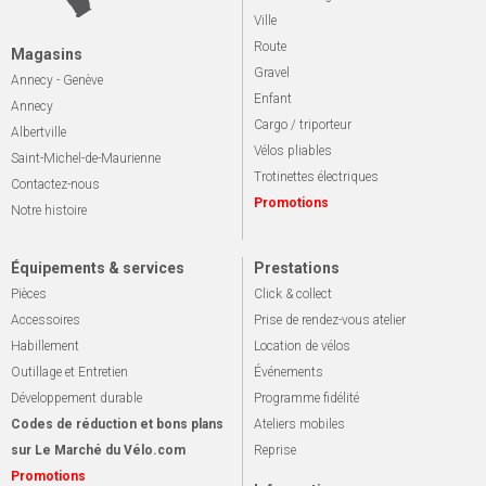
Ville
Route
Magasins
Gravel
Annecy - Genève
Enfant
Annecy
Cargo / triporteur
Albertville
Vélos pliables
Saint-Michel-de-Maurienne
Trotinettes électriques
Contactez-nous
Promotions
Notre histoire
Équipements & services
Prestations
Pièces
Click & collect
Accessoires
Prise de rendez-vous atelier
Habillement
Location de vélos
Outillage et Entretien
Événements
Développement durable
Programme fidélité
Codes de réduction et bons plans
Ateliers mobiles
sur Le Marché du Vélo.com
Reprise
Promotions