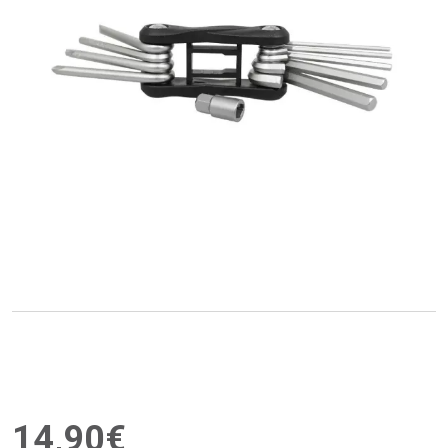
14
,
90
€