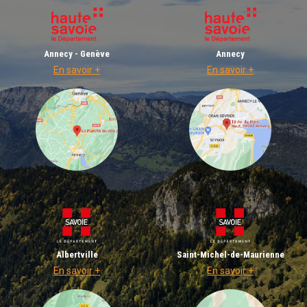
Annecy - Genève
Annecy
En savoir +
En savoir +
Albertville
Saint-Michel-de-Maurienne
En savoir +
En savoir +