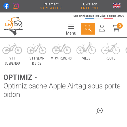
Paiement
Livraison
3X ou 4X FOIS
EN EUROPE
Expert français du vélo depuis 2009
0
Menu
Le Marché du Vélo Votre distributeurs de vélo
VTT
VTT SEMI-
VTC/TREKKING
VILLE
ROUTE
SUSPENDU
RIGIDE
OPTIMIZ
-
Optimiz cache Apple Airtag sous porte
bidon