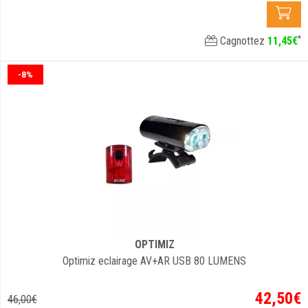
*
Cagnottez
11
,
45
€
-8%
OPTIMIZ
Optimiz eclairage AV+AR USB 80 LUMENS
42
,
50
€
46
,
00
€