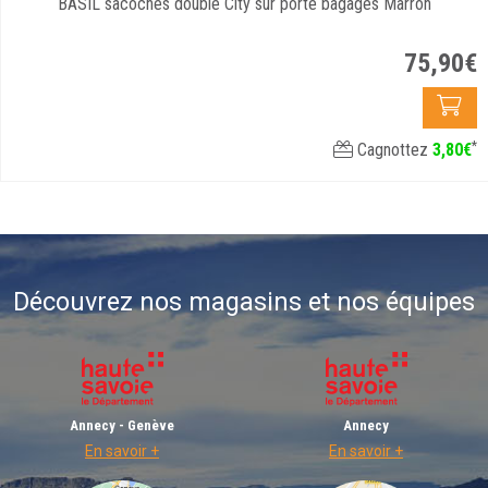
BASIL sacoches double City sur porte bagages Marron
75
,
90
€
*
Cagnottez
3
,
80
€
Découvrez nos magasins et nos équipes
Annecy - Genève
Annecy
En savoir +
En savoir +