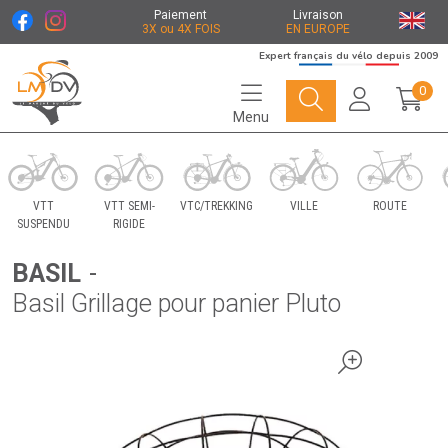
Paiement
Livraison
3X ou 4X FOIS
EN EUROPE
Expert français du vélo depuis 2009
0
Menu
Le Marché du Vélo Votre distributeurs de vélo
VTT
VTT SEMI-
VTC/TREKKING
VILLE
ROUTE
SUSPENDU
RIGIDE
BASIL
-
Basil Grillage pour panier Pluto