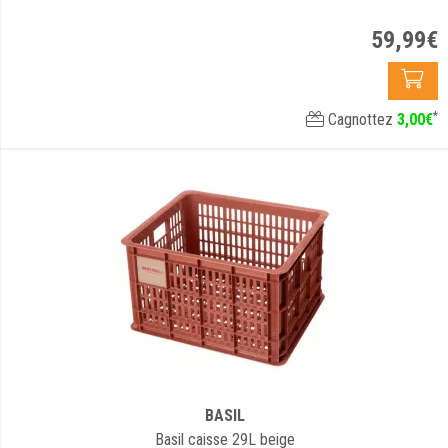
59
,
99
€
*
Cagnottez
3
,
00
€
BASIL
Basil caisse 29L beige