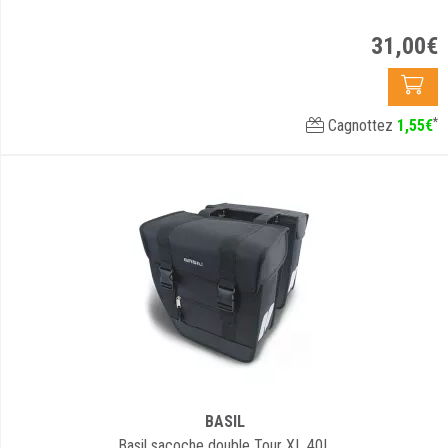
31
,
00
€
*
Cagnottez
1
,
55
€
BASIL
Basil sacoche double Tour XL 40L