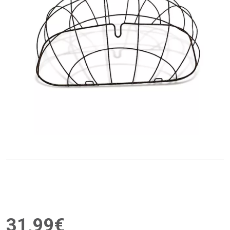
31
,
99
€