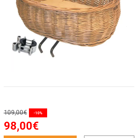
109
,
00
€
-10%
98
,
00
€