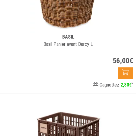
BASIL
Basil Panier avant Darcy L
56
,
00
€
*
Cagnottez
2
,
80
€