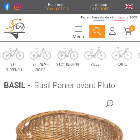
Paiement
Livraison
3X ou 4X FOIS
EN EUROPE
Expert français du vélo depuis 2009
0
Menu
Le Marché du Vélo Votre distributeurs de vélo
VTT
VTT SEMI-
VTC/TREKKING
VILLE
ROUTE
SUSPENDU
RIGIDE
BASIL
-
Basil Panier avant Pluto