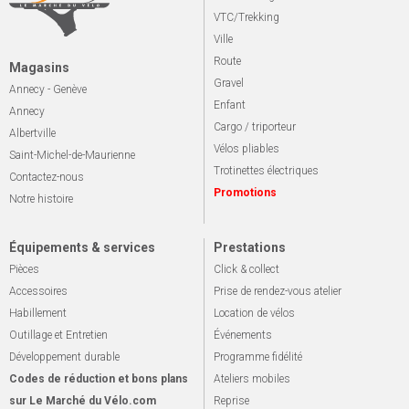
VTC/Trekking
Ville
Route
Magasins
Gravel
Annecy - Genève
Enfant
Annecy
Cargo / triporteur
Albertville
Vélos pliables
Saint-Michel-de-Maurienne
Trotinettes électriques
Contactez-nous
Promotions
Notre histoire
Équipements & services
Prestations
Pièces
Click & collect
Accessoires
Prise de rendez-vous atelier
Habillement
Location de vélos
Outillage et Entretien
Événements
Développement durable
Programme fidélité
Codes de réduction et bons plans
Ateliers mobiles
sur Le Marché du Vélo.com
Reprise