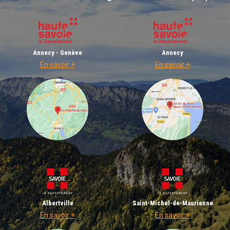
Annecy - Genève
Annecy
En savoir +
En savoir +
Albertville
Saint-Michel-de-Maurienne
En savoir +
En savoir +