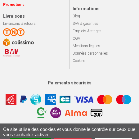
Promotions
Informations
Livraisons
Blog
Livraisons & retours
SAV & garanties
Emplois & stages
CGV
Mentions légales
Données personnelles
Cookies
Paiements sécurisés
Apotekisto, sol
Ce site utilise des cookies et vous donne le contrôle sur ceux que
© 2026 Le marché du vélo
Tous droits réservés.
vous souhaitez activer
Conception & Réalisation 161.io