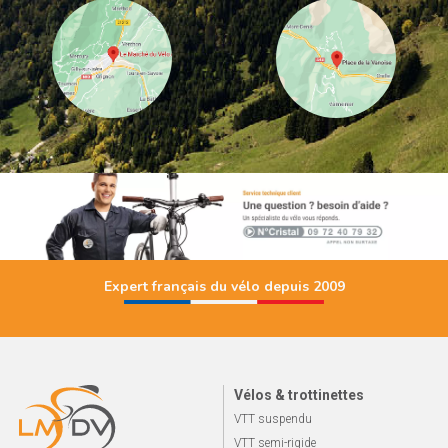
Expert français du vélo depuis 2009
Vélos & trottinettes
VTT suspendu
VTT semi-rigide