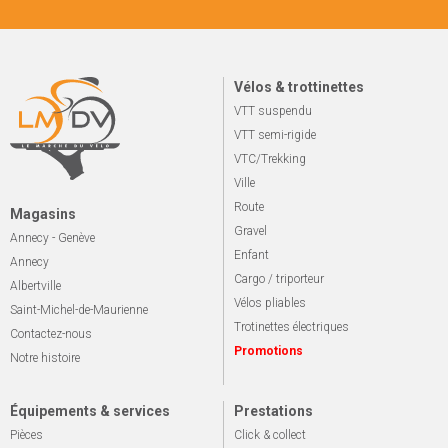
Vélos & trottinettes
VTT suspendu
VTT semi-rigide
VTC/Trekking
Ville
Route
Magasins
Gravel
Annecy - Genève
Enfant
Annecy
Cargo / triporteur
Albertville
Vélos pliables
Saint-Michel-de-Maurienne
Trotinettes électriques
Contactez-nous
Promotions
Notre histoire
Équipements & services
Prestations
Pièces
Click & collect