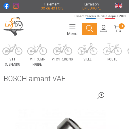
Paiement
Livraison
3X ou 4X FOIS
EN EUROPE
Expert français du vélo depuis 2009
0
Menu
Le Marché du Vélo Votre distributeurs de vélo
VTT
VTT SEMI-
VTC/TREKKING
VILLE
ROUTE
SUSPENDU
RIGIDE
BOSCH aimant VAE