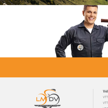
Vél
VTT
VTT