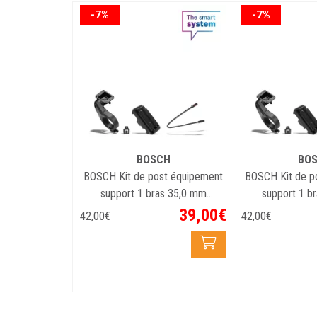
-7%
-7%
BOSCH
BO
BOSCH Kit de post équipement
BOSCH Kit de p
support 1 bras 35,0 mm
support 1 b
(BDSYYYY)
(BDS
39
,
00
€
42
,
00
€
42
,
00
€