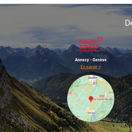
D
Annecy - Genève
En savoir +