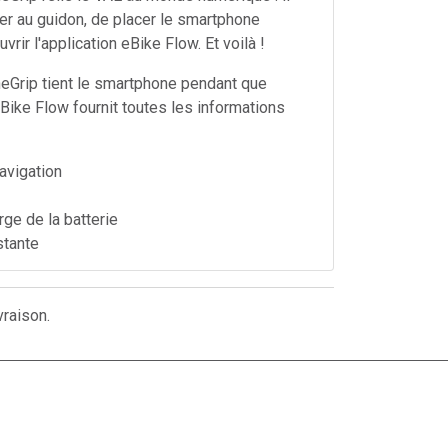
ixer au guidon, de placer le smartphone
vrir l'application eBike Flow. Et voilà !
eGrip tient le smartphone pendant que
eBike Flow fournit toutes les informations
avigation
rge de la batterie
stante
ras et les câbles ne sont pas inclus, merci de
r en supplément (Kit Post Equipement
vraison.
Y)
eGrip n'est pas adapté aux chemins et
sants
ions prises en charge des smartphones