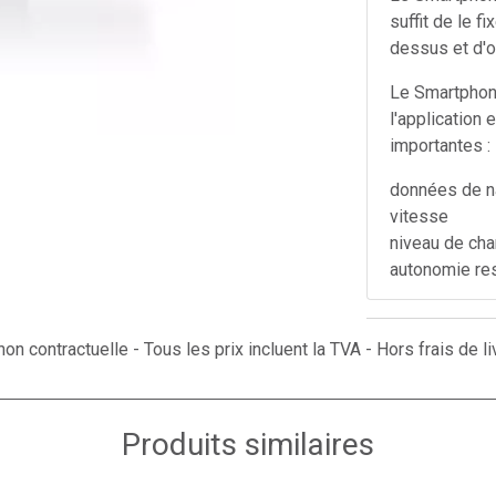
suffit de le f
dessus et d'ou
Le Smartphon
l'application 
importantes :
données de n
vitesse
niveau de cha
autonomie re
Attention le b
les commande
on contractuelle - Tous les prix incluent la TVA - Hors frais de li
Bosch BSYYY
*Le Smartphon
Produits similaires
sentiers cas
**Les dimens