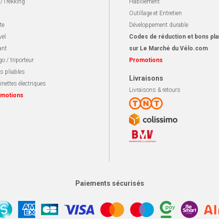
/Trekking
Habillement
Outillage et Entretien
te
Développement durable
vel
Codes de réduction et bons pla
ant
sur Le Marché du Vélo.com
o / triporteur
Promotions
s pliables
Livraisons
inettes électriques
Livraisons & retours
motions
Paiements sécurisés