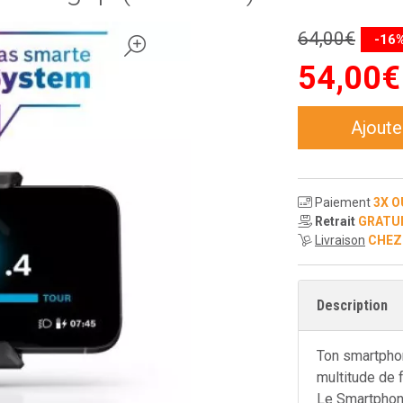
64
,
00
€
-16
54
,
00
€
Ajoute
Paiement
3X O
Retrait
GRATU
Livraison
CHEZ
Description
Ton smartpho
multitude de 
Le Smartphone