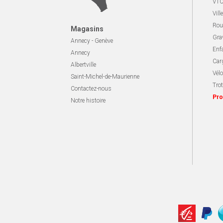
VTC
Ville
Rou
Magasins
Gra
Annecy - Genève
Enf
Annecy
Carg
Albertville
Vélo
Saint-Michel-de-Maurienne
Trot
Contactez-nous
Pro
Notre histoire