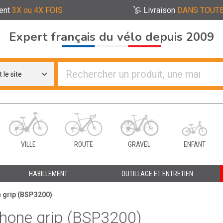
ent
3X ou 4X FOIS
Livraison
DANS TOUTE
Expert français du vélo depuis 2009
re distributeurs de vélo
VILLE
ROUTE
GRAVEL
ENFANT
HABILLEMENT
OUTILLAGE ET ENTRETIEN
 grip (BSP3200)
hone grip (BSP3200)