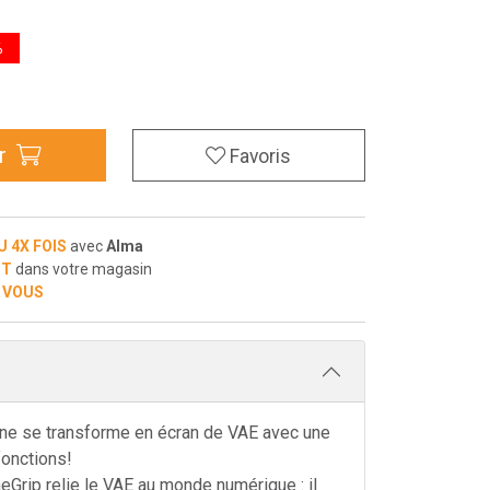
%
r
Favoris
U 4X FOIS
avec
Alma
IT
dans votre magasin
 VOUS
ne se transforme en écran de VAE avec une
fonctions!
Grip relie le VAE au monde numérique : il