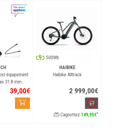
utilisés, y co
sont les suiva
- 175 mm. Con
276 g, étui co
pas pris en c
500Wh
SCH
HAIBIKE
ost équipement
Haibike Alltrack
ras 31.8 mm
YYYY)
39
,
00
€
2 999
,
00
€
*
Cagnottez
149
,
95
€