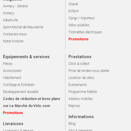
Gravel
Annecy - Genève
Enfant
Annecy
Cargo / triporteur
Albertville
Vélos pliables
Saint-Michel-de-Maurienne
Trotinettes électriques
Contactez-nous
Promotions
Notre histoire
Équipements & services
Prestations
Pièces
Click & collect
Accessoires
Prise de rendez-vous atelier
Habillement
Location de vélos
Outillage et Entretien
Événements
Développement durable
Programme fidélité
Codes de réduction et bons plans
Ateliers mobiles
sur Le Marché du Vélo.com
Reprise
Promotions
Informations
Livraisons
Blog
Livraisons & retours
SAV & garanties