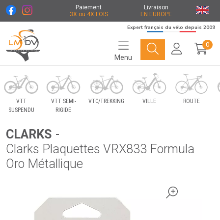
Paiement
Livraison
3X ou 4X FOIS
EN EUROPE
Expert français du vélo depuis 2009
0
Menu
Le Marché du Vélo Votre distributeurs de vélo
VTT
VTT SEMI-
VTC/TREKKING
VILLE
ROUTE
SUSPENDU
RIGIDE
CLARKS
-
Clarks Plaquettes VRX833 Formula
Oro Métallique