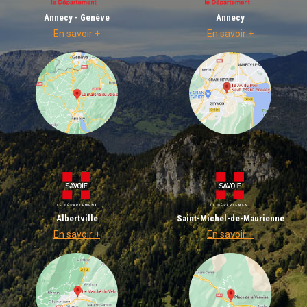
Annecy - Genève
Annecy
En savoir +
En savoir +
Albertville
Saint-Michel-de-Maurienne
En savoir +
En savoir +