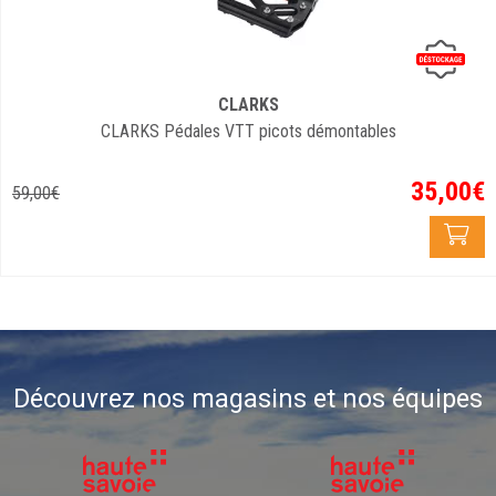
CLARKS
CLARKS Pédales VTT picots démontables
35
,
00
€
59
,
00
€
Découvrez nos magasins et nos équipes