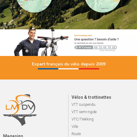
Expert français du vélo depuis 2009
Vélos & trottinettes
VTT suspendu
VTT semi-rigide
VTC/Trekking
Ville
Route
Magasins