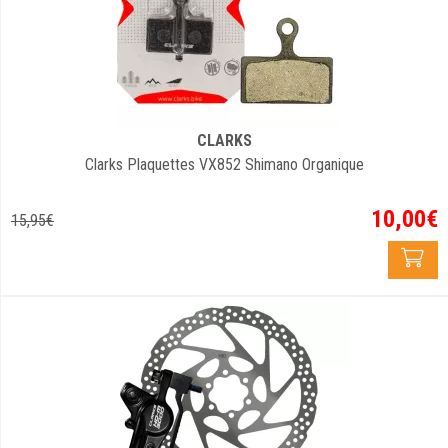
CLARKS
Clarks Plaquettes VX852 Shimano Organique
10
,
00
€
15
,
95
€