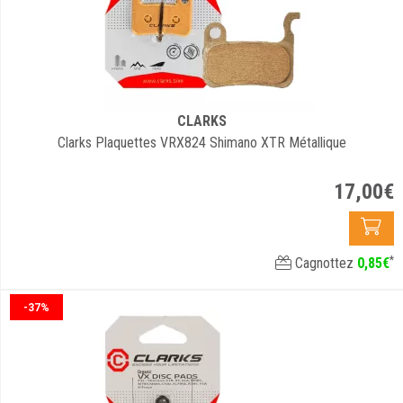
CLARKS
Clarks Plaquettes VRX824 Shimano XTR Métallique
17
,
00
€
*
Cagnottez
0
,
85
€
-37%