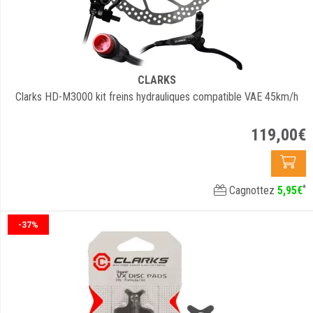
CLARKS
Clarks HD-M3000 kit freins hydrauliques compatible VAE 45km/h
119
,
00
€
*
Cagnottez
5
,
95
€
-37%