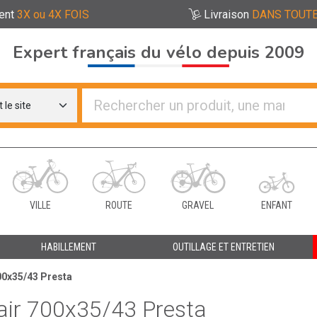
ent
3X ou 4X FOIS
Livraison
DANS TOUTE
Expert français du vélo depuis 2009
re distributeurs de vélo
VILLE
ROUTE
GRAVEL
ENFANT
HABILLEMENT
OUTILLAGE ET ENTRETIEN
00x35/43 Presta
ir 700x35/43 Presta