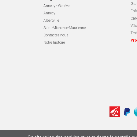
Gra
Annecy - Genève
Enf
Annecy
Carg
Albertville
Vélo
Saint-Michel-de-Maurienne
Trot
Contactez-nous
Pro
Notre histoire