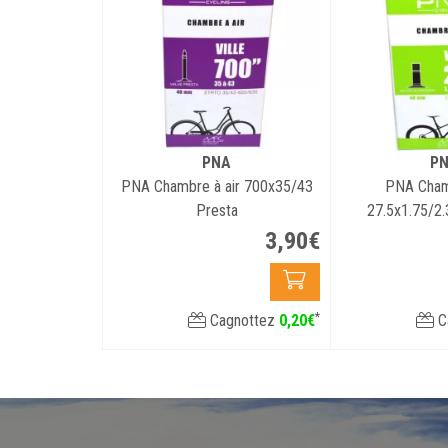
PNA
P
PNA Chambre à air 700x35/43
PNA Chamb
Presta
27.5x1.75/2.
3
,
90
€
*
Cagnottez
0
,
20
€
C