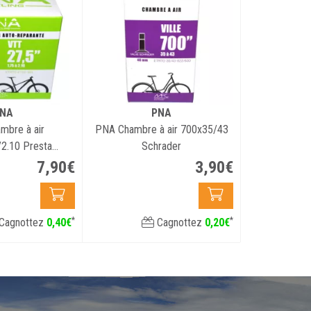
NA
PNA
mbre à air
PNA Chambre à air 700x35/43
/2.10 Presta
Schrader
éparante
7
,
90
€
3
,
90
€
*
*
Cagnottez
0
,
40
€
Cagnottez
0
,
20
€