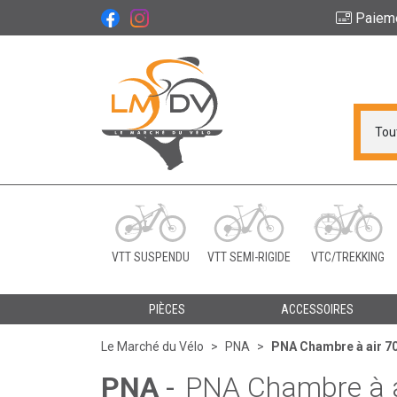
Paiem
Le Marché du Vélo Vot
VTT SUSPENDU
VTT SEMI-RIGIDE
VTC/TREKKING
PIÈCES
ACCESSOIRES
Le Marché du Vélo
PNA
PNA Chambre à air 7
PNA
-
PNA Chambre à a