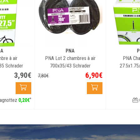
NA
PNA
P
re à air
PNA Lot 2 chambres à air
PNA Cha
35 Schrader
700x35/43 Schrader
27.5x1.75
autor
3
,
90
€
6
,
90
€
7
,
80
€
*
agnottez
0
,
20
€