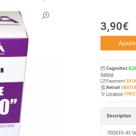
3
,
90
€
Ajoute
Cagnottez
0
,
2
fidélité
Paiement
3X O
Retrait
GRATU
Livraison
CHEZ
Description
700X35-43 V