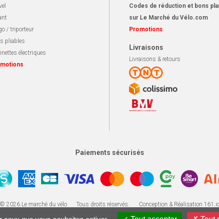
vel
Codes de réduction et bons pla
ant
sur Le Marché du Vélo.com
o / triporteur
Promotions
s pliables
Livraisons
inettes électriques
Livraisons & retours
motions
Paiements sécurisés
Apotekisto, solution ecommerce
© 2026 Le marché du vélo
Tous droits réservés.
Conception & Réalisation 161.i