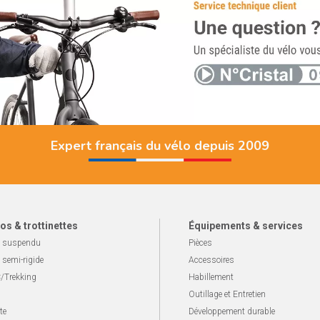
Expert français du vélo depuis 2009
os & trottinettes
Équipements & services
 suspendu
Pièces
 semi-rigide
Accessoires
/Trekking
Habillement
Outillage et Entretien
te
Développement durable