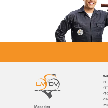
Vél
VTT
VTT
VTC
Ville
Rou
Magasins