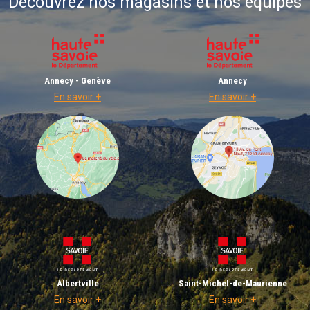
Découvrez nos magasins et nos équipes
Annecy - Genève
Annecy
En savoir +
En savoir +
Albertville
Saint-Michel-de-Maurienne
En savoir +
En savoir +