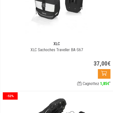
XLC
XLC Sachoches Traveller BA-S67
37
,
00
€
*
Cagnottez
1
,
85
€
-52%