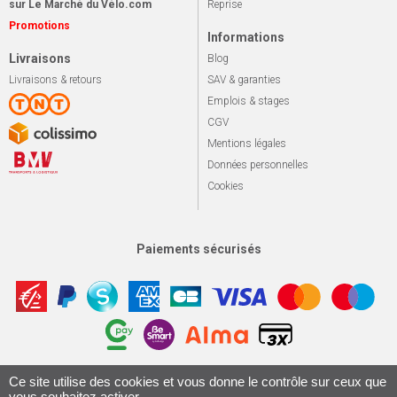
sur Le Marché du Vélo.com
Reprise
Promotions
Informations
Livraisons
Blog
Livraisons & retours
SAV & garanties
Emplois & stages
CGV
Mentions légales
Données personnelles
Cookies
Paiements sécurisés
Apotekisto, sol
Ce site utilise des cookies et vous donne le contrôle sur ceux que
© 2026 Le marché du vélo
Tous droits réservés.
vous souhaitez activer