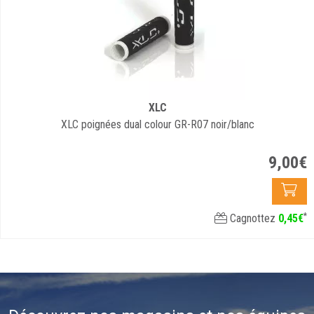
XLC
XLC poignées dual colour GR-R07 noir/blanc
9
,
00
€
*
Cagnottez
0
,
45
€