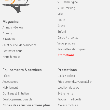
VTT semi-rigide
VTC/Trekking
Ville
Route
Magasins
Gravel
Annecy - Genève
Enfant
Annecy
Cargo / triporteur
Albertville
Vélos pliables
Saint-Michel-de-Maurienne
Trotinettes électriques
Contactez-nous
Promotions
Notre histoire
Équipements & services
Prestations
Pièces
Click & collect
Accessoires
Prise de rendez-vous atelier
Habillement
Location de vélos
Outillage et Entretien
Événements
Développement durable
Programme fidélité
Codes de réduction et bons plans
Ateliers mobiles