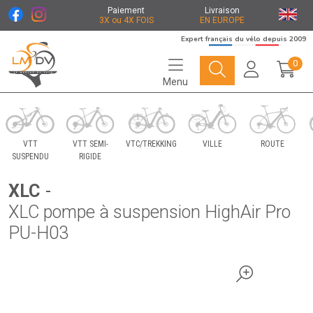
Paiement
Livraison
3X ou 4X FOIS
EN EUROPE
Expert français du vélo depuis 2009
0
Menu
Le Marché du Vélo Votre distributeurs de vélo
VTT
VTT SEMI-
VTC/TREKKING
VILLE
ROUTE
SUSPENDU
RIGIDE
XLC
-
XLC pompe à suspension HighAir Pro
PU-H03