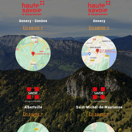
Annecy - Genève
Annecy
En savoir +
En savoir +
Albertville
Saint-Michel-de-Maurienne
En savoir +
En savoir +