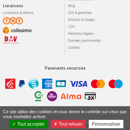
Livraisons
Blog
Livraisons & retours
SAV & garanties
Emplois & stages
CGV
Mentions légales
Données personnelles
Cookies
Paiements sécurisés
Apotekisto, sol
Ce site utilise des cookies et vous donne le contrôle sur ceux que
© 2026 Le marché du vélo
Tous droits réservés.
vous souhaitez activer
Conception & Réalisation 161.io
Tout accepter
Tout refuser
Personnaliser