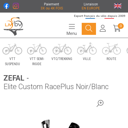
Paiement
Livraison
3X ou 4X FOIS
EN EUROPE
Expert français du vélo depuis 2009
0
Menu
Le Marché du Vélo Votre distributeurs de vélo
VTT
VTT SEMI-
VTC/TREKKING
VILLE
ROUTE
SUSPENDU
RIGIDE
ZEFAL
-
Elite Custom RacePlus Noir/Blanc