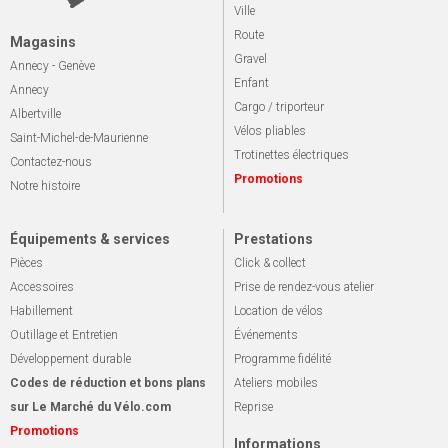
Ville
Route
Magasins
Gravel
Annecy - Genève
Enfant
Annecy
Cargo / triporteur
Albertville
Vélos pliables
Saint-Michel-de-Maurienne
Trotinettes électriques
Contactez-nous
Promotions
Notre histoire
Équipements & services
Prestations
Pièces
Click & collect
Accessoires
Prise de rendez-vous atelier
Habillement
Location de vélos
Outillage et Entretien
Événements
Développement durable
Programme fidélité
Codes de réduction et bons plans
Ateliers mobiles
sur Le Marché du Vélo.com
Reprise
Promotions
Informations