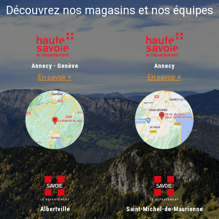
Découvrez nos magasins et nos équipes
Annecy - Genève
Annecy
En savoir +
En savoir +
Albertville
Saint-Michel-de-Maurienne