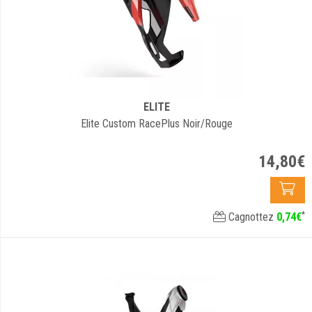
ELITE
Elite Custom RacePlus Noir/Rouge
14
,
80
€
*
Cagnottez
0
,
74
€