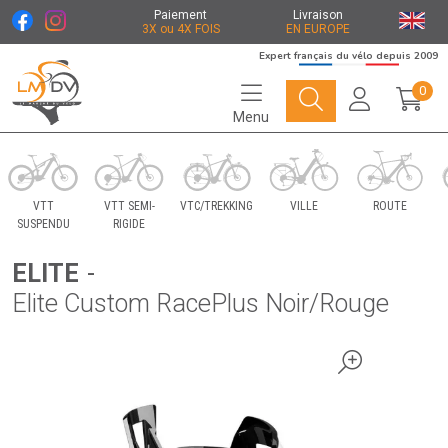
Paiement
Livraison
3X ou 4X FOIS
EN EUROPE
Expert français du vélo depuis 2009
0
Menu
Le Marché du Vélo Votre distributeurs de vélo
VTT
VTT SEMI-
VTC/TREKKING
VILLE
ROUTE
SUSPENDU
RIGIDE
ELITE
-
Elite Custom RacePlus Noir/Rouge