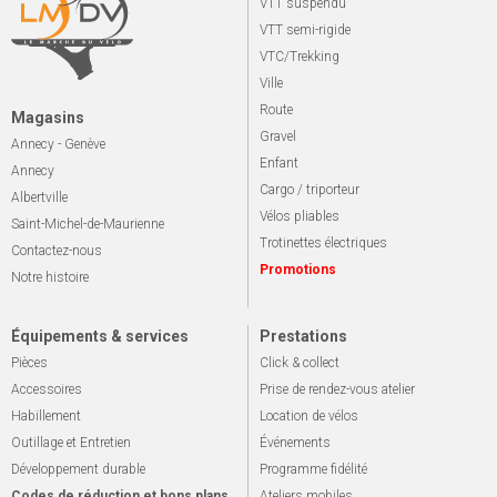
VTT suspendu
VTT semi-rigide
VTC/Trekking
Ville
Route
Magasins
Gravel
Annecy - Genève
Enfant
Annecy
Cargo / triporteur
Albertville
Vélos pliables
Saint-Michel-de-Maurienne
Trotinettes électriques
Contactez-nous
Promotions
Notre histoire
Équipements & services
Prestations
Pièces
Click & collect
Accessoires
Prise de rendez-vous atelier
Habillement
Location de vélos
Outillage et Entretien
Événements
Développement durable
Programme fidélité
Codes de réduction et bons plans
Ateliers mobiles