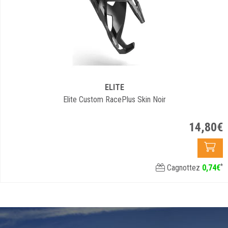
ELITE
Elite Custom RacePlus Skin Noir
14
,
80
€
*
Cagnottez
0
,
74
€