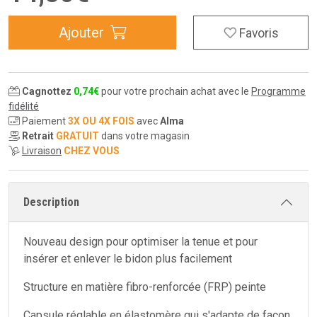
Ajouter
Favoris
Cagnottez
0
,
74
€
pour votre prochain achat avec le
Programme
fidélité
Paiement
3X OU 4X FOIS
avec
Alma
Retrait
GRATUIT
dans votre magasin
Livraison
CHEZ VOUS
Description
Nouveau design pour optimiser la tenue et pour
insérer et enlever le bidon plus facilement
Structure en matière fibro-renforcée (FRP) peinte
Capsule réglable en élastomère qui s'adapte de façon