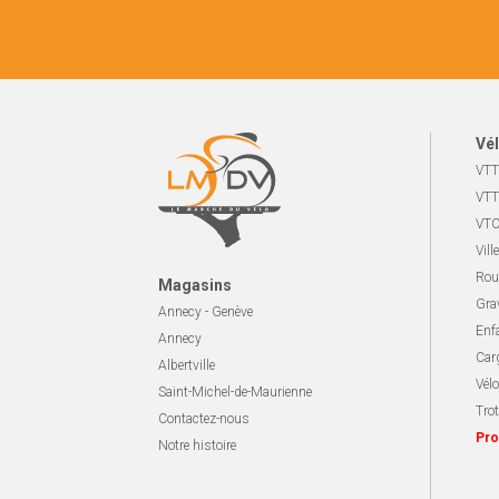
Vél
VTT
VTT
VTC
Ville
Rou
Magasins
Gra
Annecy - Genève
Enf
Annecy
Carg
Albertville
Vélo
Saint-Michel-de-Maurienne
Trot
Contactez-nous
Pro
Notre histoire