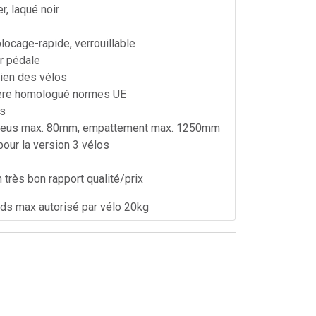
er, laqué noir
ocage-rapide, verrouillable
r pédale
ien des vélos
rière homologué normes UE
es
neus max. 80mm, empattement max. 1250mm
pour la version 3 vélos
n très bon rapport qualité/prix
oids max autorisé par vélo 20kg