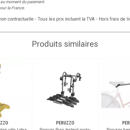
é au moment du paiement.
our la France.
on contractuelle - Tous les prix incluent la TVA - Hors frais de li
Produits similaires
UZZO
PERUZZO
PER
oir vélo Lybra
Perruzo Pure Instinct porte-
Peruzzo barr