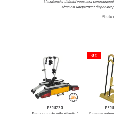
L’échéancier définitif vous sera communiqu
Alma est uniquement disponible p
Photo n
-8%
PERUZZO
PER
Peruzzo porte vélo Atlantis 2
Peruzzo présent