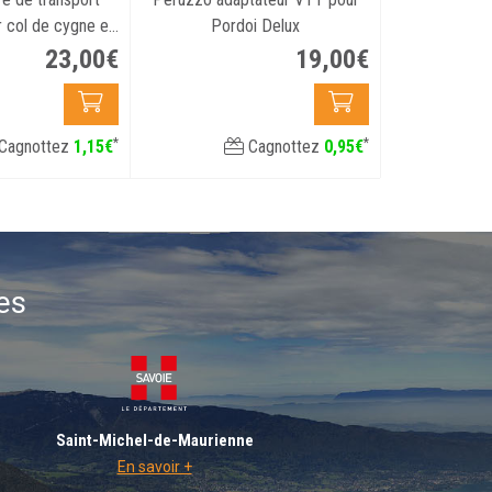
r col de cygne et
Pordoi Delux
uspendu
23
,
00
€
19
,
00
€
*
*
Cagnottez
1
,
15
€
Cagnottez
0
,
95
€
es
Saint-Michel-de-Maurienne
En savoir +