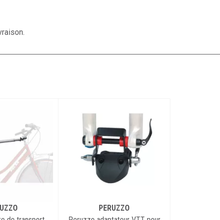
vraison.
UZZO
PERUZZO
e de transport
Peruzzo adaptateur VTT pour