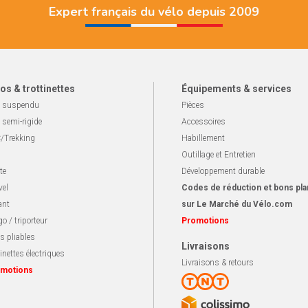
Expert français du vélo depuis 2009
os & trottinettes
Équipements & services
 suspendu
Pièces
 semi-rigide
Accessoires
/Trekking
Habillement
Outillage et Entretien
te
Développement durable
vel
Codes de réduction et bons pla
ant
sur Le Marché du Vélo.com
o / triporteur
Promotions
s pliables
Livraisons
inettes électriques
Livraisons & retours
motions