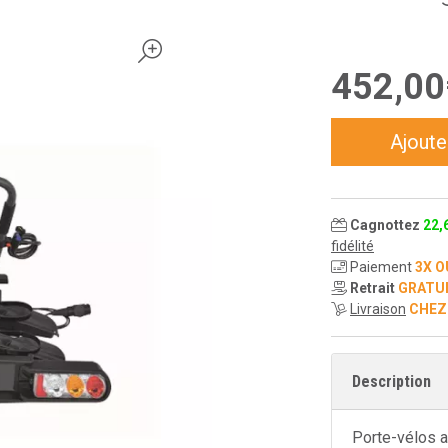
452
,
00
Ajoute
Cagnottez
22
,
fidélité
Paiement
3X O
Retrait
GRATU
Livraison
CHEZ
Description
Porte-vélos 