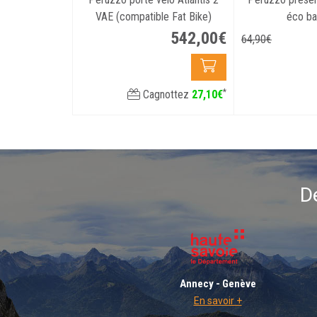
VAE (compatible Fat Bike)
éco b
542
,
00
€
64
,
90
€
*
Cagnottez
27
,
10
€
D
Annecy - Genève
En savoir +