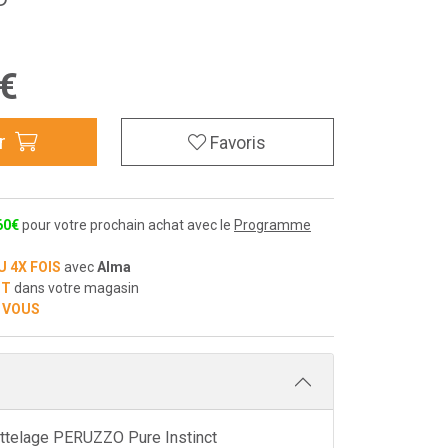
€
r
Favoris
60
€
pour votre prochain achat avec le
Programme
U 4X FOIS
avec
Alma
IT
dans votre magasin
 VOUS
attelage PERUZZO Pure Instinct