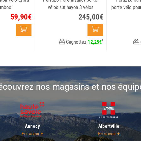
amboo
vélos sur hayon 3 vélos
porte vélo pou
VTT s
59
,
90
€
245
,
00
€
*
Cagnottez
12
,
25
€
écouvrez nos magasins et nos équip
Annecy
Albertville
En savoir +
En savoir +