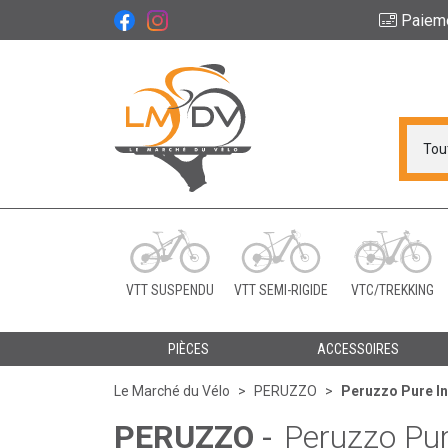
Paiem
Le Marché du Vélo Vot
VTT SUSPENDU
VTT SEMI-RIGIDE
VTC/TREKKING
PIÈCES
ACCESSOIRES
Le Marché du Vélo
PERUZZO
Peruzzo Pure Ins
PERUZZO
-
Peruzzo Pur