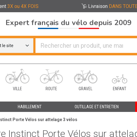
ent
3X ou 4X FOIS
Livraison
DANS TOUTE
Expert français du vélo depuis 2009
re distributeurs de vélo
VILLE
ROUTE
GRAVEL
ENFANT
HABILLEMENT
OUTILLAGE ET ENTRETIEN
tinct Porte Vélos sur attelage 3 vélos
e Instinct Porte Vélos sur attela