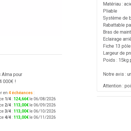
Matériau : aci
Pliable
Système de bl
Rabattable pa
Bras de maint
Eclairage ar
Fiche 13 pôl
Largeur de p
Poids : 15kg 
Notre avis : u
c Alma pour
4 000€ !
Attention : p
r en
4 échéances
:
ce
1/4
:
124
,
66
€
le 06/08/2026
ce
2/4
:
113
,
00
€
le 06/09/2026
ce
3/4
:
113
,
00
€
le 06/10/2026
ce
4/4
:
113
,
00
€
le 06/11/2026