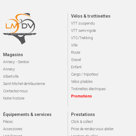
Vélos & trottinettes
VTT suspendu
VTT semi-rigide
VTC/Trekking
Ville
Route
Magasins
Gravel
Annecy - Genève
Enfant
Annecy
Cargo / triporteur
Albertville
Vélos pliables
Saint-Michel-de-Maurienne
Trotinettes électriques
Contactez-nous
Promotions
Notre histoire
Équipements & services
Prestations
Pièces
Click & collect
Accessoires
Prise de rendez-vous atelier