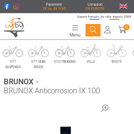
Paiement
Livraison
3X ou 4X FOIS
EN EUROPE
Expert français du vélo depuis 2009
0
Menu
Le Marché du Vélo Votre distributeurs de vélo
VTT
VTT SEMI-
VTC/TREKKING
VILLE
ROUTE
SUSPENDU
RIGIDE
BRUNOX
-
BRUNOX Anticorrosion IX 100