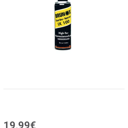
19
,
99
€