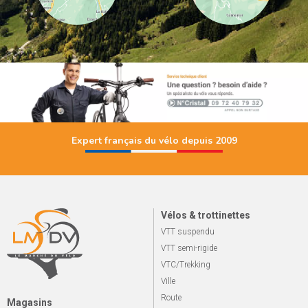
Expert français du vélo depuis 2009
Vélos & trottinettes
VTT suspendu
VTT semi-rigide
VTC/Trekking
Ville
Route
Magasins