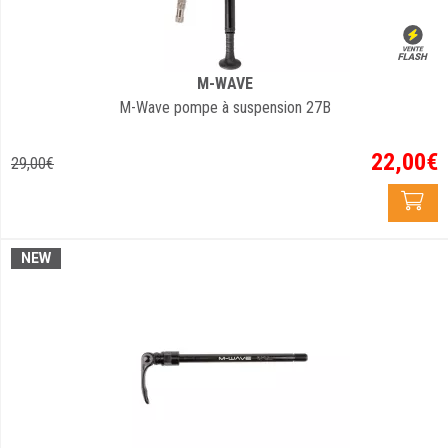
M-WAVE
M-Wave pompe à suspension 27B
22
,
00
€
29
,
00
€
NEW