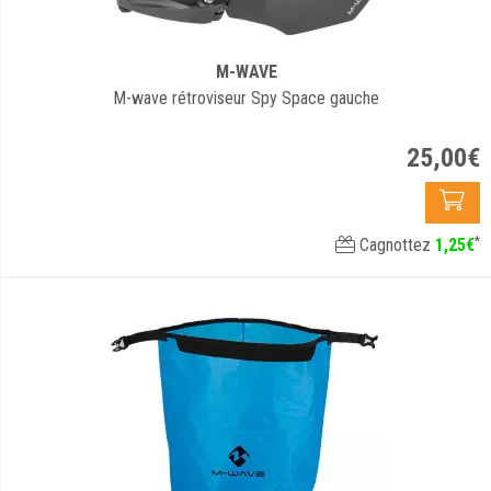
M-WAVE
M-wave rétroviseur Spy Space gauche
25
,
00
€
*
Cagnottez
1
,
25
€