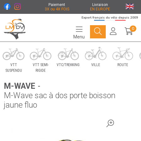
Paiement
Livraison
3X ou 4X FOIS
EN EUROPE
Expert français du vélo depuis 2009
0
Menu
Le Marché du Vélo Votre distributeurs de vélo
VTT
VTT SEMI-
VTC/TREKKING
VILLE
ROUTE
SUSPENDU
RIGIDE
M-WAVE
-
M-Wave sac à dos porte boisson
jaune fluo