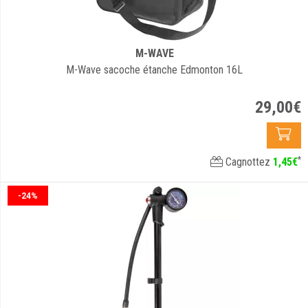
M-WAVE
M-Wave sacoche étanche Edmonton 16L
29
,
00
€
*
Cagnottez
1
,
45
€
-24%