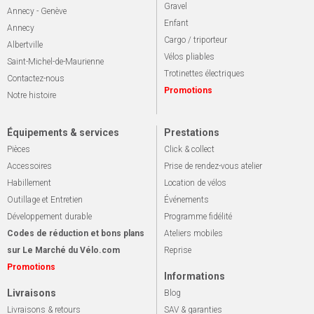
Gravel
Annecy - Genève
Enfant
Annecy
Cargo / triporteur
Albertville
Vélos pliables
Saint-Michel-de-Maurienne
Trotinettes électriques
Contactez-nous
Promotions
Notre histoire
Équipements & services
Prestations
Pièces
Click & collect
Accessoires
Prise de rendez-vous atelier
Habillement
Location de vélos
Outillage et Entretien
Événements
Développement durable
Programme fidélité
Codes de réduction et bons plans
Ateliers mobiles
sur Le Marché du Vélo.com
Reprise
Promotions
Informations
Livraisons
Blog
Livraisons & retours
SAV & garanties