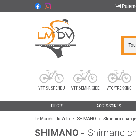
Paiem
Le Marché du Vélo Vot
VTT SUSPENDU
VTT SEMI-RIGIDE
VTC/TREKKING
PIÈCES
ACCESSOIRES
Le Marché du Vélo
SHIMANO
Shimano charge
SHIMANO
-
Shimano ch