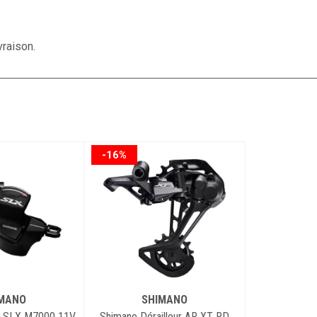
vraison.
-16%
MANO
SHIMANO
er SLX M7000 11V
Shimano Dérailleur AR XT RD