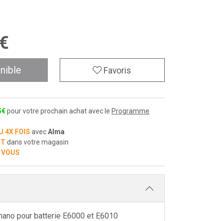
€
nible
Favoris
5
€
pour votre prochain achat avec le
Programme
U 4X FOIS
avec
Alma
IT
dans votre magasin
 VOUS
mano pour batterie E6000 et E6010