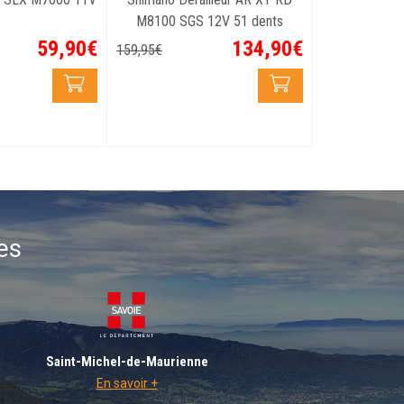
M8100 SGS 12V 51 dents
59
,
90
€
134
,
90
€
159
,
95
€
es
Saint-Michel-de-Maurienne
En savoir +