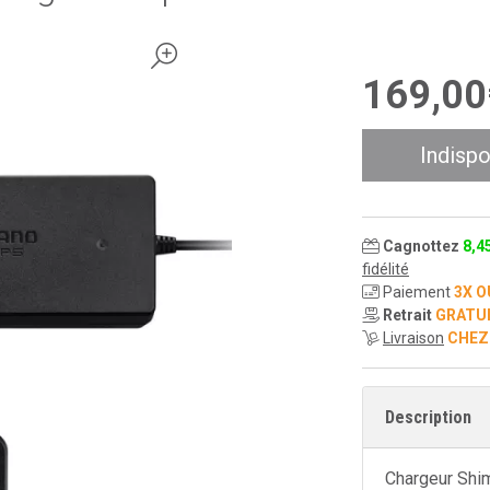
169
,
00
Indispo
Cagnottez
8
,
4
fidélité
Paiement
3X O
Retrait
GRATU
Livraison
CHEZ
Description
Chargeur Shi