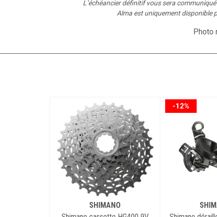
L’échéancier définitif vous sera communiqu
Alma est uniquement disponible p
Photo n
-12%
SHIMANO
SHI
Shimano cassette HG400 9V
Shimano déraill