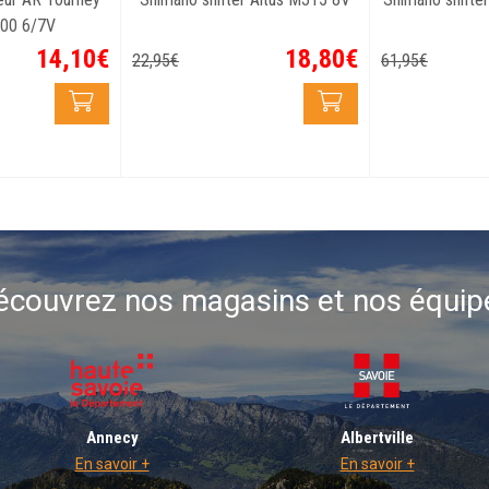
00 6/7V
14
,
10
€
18
,
80
€
22
,
95
€
61
,
95
€
écouvrez nos magasins et nos équip
Annecy
Albertville
En savoir +
En savoir +