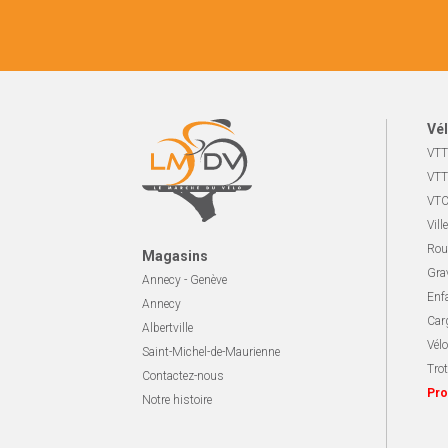
Vél
VTT
VTT
VTC
Ville
Rou
Magasins
Gra
Annecy - Genève
Enf
Annecy
Carg
Albertville
Vélo
Saint-Michel-de-Maurienne
Trot
Contactez-nous
Pro
Notre histoire