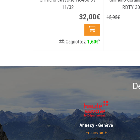
11/32
RDTY 30
32
,
00
€
15
,
95
€
*
Cagnottez
1
,
60
€
D
Annecy - Genève
En savoir +