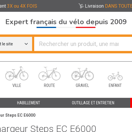
ent
3X ou 4X FOIS
Livraison
DANS TOUTE
Expert français du vélo depuis 2009
re distributeurs de vélo
VILLE
ROUTE
GRAVEL
ENFANT
HABILLEMENT
OUTILLAGE ET ENTRETIEN
ur Steps EC E6000
argeur Steps EC E6000