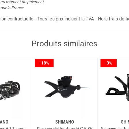
é au moment du paiement.
our la France.
on contractuelle - Tous les prix incluent la TVA - Hors frais de li
Produits similaires
-18%
-3%
MANO
SHIMANO
SHI
eur AR Tourney
Shimano shifter Altus M315 8V
Shimano shift