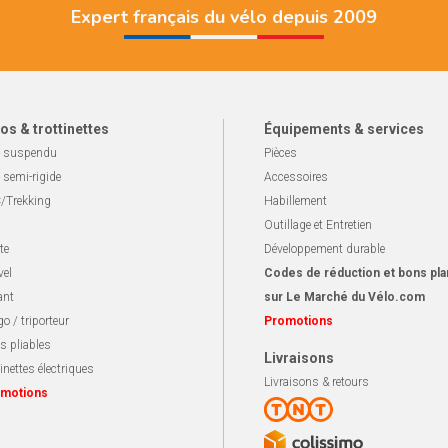
Expert français du vélo depuis 2009
os & trottinettes
Équipements & services
 suspendu
Pièces
 semi-rigide
Accessoires
/Trekking
Habillement
Outillage et Entretien
te
Développement durable
vel
Codes de réduction et bons pla
ant
sur Le Marché du Vélo.com
o / triporteur
Promotions
s pliables
Livraisons
inettes électriques
Livraisons & retours
motions