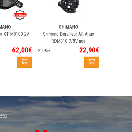
MANO
SHIMANO
ter XT M8100 2V
Shimano Dérailleur AR Altus
RDM310 7/8V noir
62
,
00
€
22
,
90
€
29
,
95
€
es