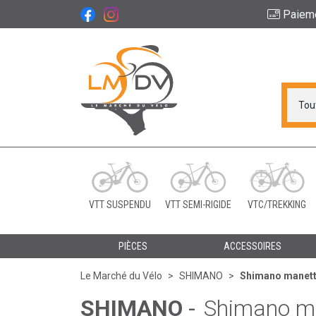
Paiem
Le Marché du Vélo Vot
VTT SUSPENDU
VTT SEMI-RIGIDE
VTC/TREKKING
PIÈCES
ACCESSOIRES
Le Marché du Vélo
SHIMANO
Shimano manett
SHIMANO
-
Shimano m