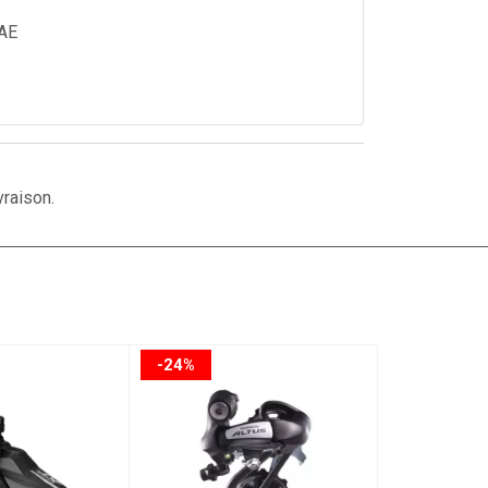
AE
vraison.
-24%