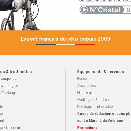
Expert français du vélo depuis 2009
os & trottinettes
Équipements & services
 suspendu
Pièces
 semi-rigide
Accessoires
/Trekking
Habillement
Outillage et Entretien
te
Développement durable
vel
Codes de réduction et bons pla
ant
sur Le Marché du Vélo.com
o / triporteur
Promotions