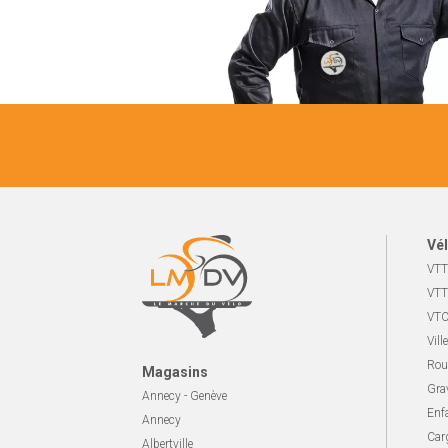
Vél
VTT
VTT
VTC
Ville
Rou
Magasins
Gra
Annecy - Genève
Enf
Annecy
Carg
Albertville