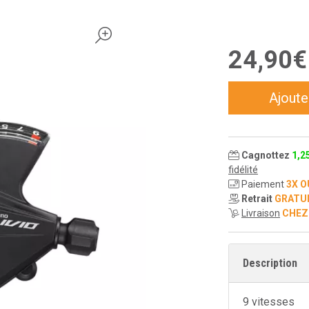
24
,
90
€
Ajoute
Cagnottez
1
,
2
fidélité
Paiement
3X O
Retrait
GRATU
Livraison
CHEZ
Description
9 vitesses