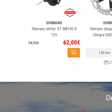
SHIMANO
SHI
Shimano shifter XT M8100 R
Shimano disq
12V
Ultegra GR
62
,
00
€
94
,
95
€
140 mm
C
D