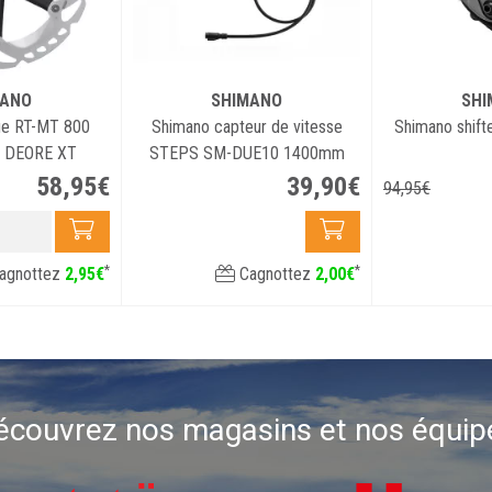
MANO
SHIMANO
SHI
ue RT-MT 800
Shimano capteur de vitesse
Shimano shif
X DEORE XT
STEPS SM-DUE10 1400mm
58
,
95
€
39
,
90
€
94
,
95
€
*
*
agnottez
2
,
95
€
Cagnottez
2
,
00
€
écouvrez nos magasins et nos équip