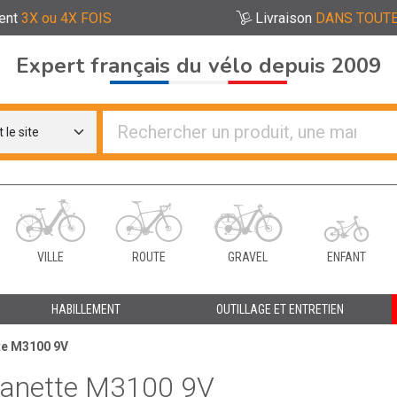
ent
3X ou 4X FOIS
Livraison
DANS TOUTE
Expert français du vélo depuis 2009
re distributeurs de vélo
VILLE
ROUTE
GRAVEL
ENFANT
HABILLEMENT
OUTILLAGE ET ENTRETIEN
e M3100 9V
anette M3100 9V