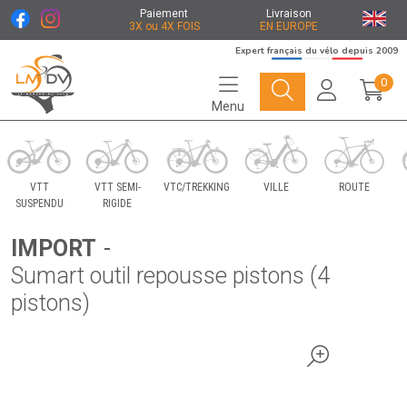
Paiement
Livraison
3X ou 4X FOIS
EN EUROPE
Expert français du vélo depuis 2009
0
Menu
Le Marché du Vélo Votre distributeurs de vélo
VTT
VTT SEMI-
VTC/TREKKING
VILLE
ROUTE
SUSPENDU
RIGIDE
IMPORT
-
Sumart outil repousse pistons (4
pistons)