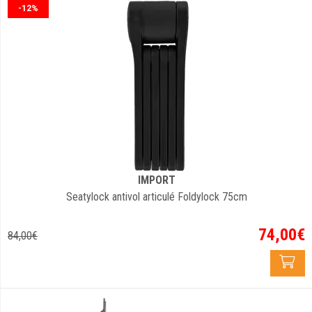
-12%
IMPORT
Seatylock antivol articulé Foldylock 75cm
74
,
00
€
84
,
00
€