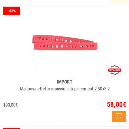
-42%
IMPORT
Mariposa effetto mousse anti-pincement 2.50x3.2
58
,
00
€
100
,
00
€