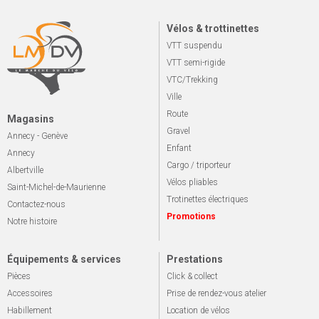
Vélos & trottinettes
VTT suspendu
VTT semi-rigide
VTC/Trekking
Ville
Route
Magasins
Gravel
Annecy - Genève
Enfant
Annecy
Cargo / triporteur
Albertville
Vélos pliables
Saint-Michel-de-Maurienne
Trotinettes électriques
Contactez-nous
Promotions
Notre histoire
Équipements & services
Prestations
Pièces
Click & collect
Accessoires
Prise de rendez-vous atelier
Habillement
Location de vélos