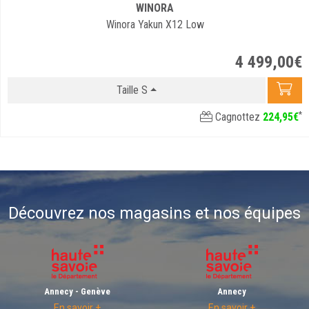
WINORA
Winora Yakun X12 Low
4 499
,
00
€
Taille S
*
Cagnottez
224
,
95
€
Découvrez nos magasins et nos équipes
Annecy - Genève
Annecy
En savoir +
En savoir +