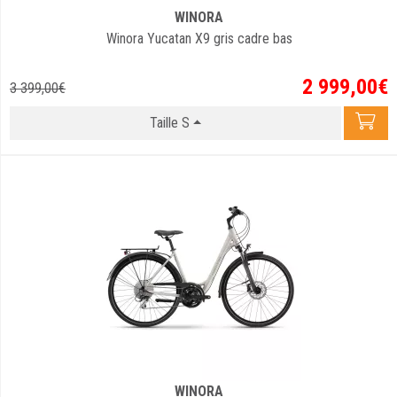
WINORA
Winora Yucatan X9 gris cadre bas
2 999
,
00
€
3 399
,
00
€
Taille S
WINORA