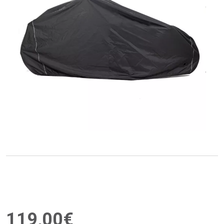
119
,
00
€