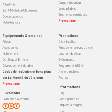
Cargo / triporteur
Albertville
Vélos pliables
Saint-Michel-de-Maurienne
Trotinettes électriques
Contactez-nous
Promotions
Notre histoire
Équipements & services
Prestations
Pièces
Click & collect
Accessoires
Prise de rendez-vous atelier
Habillement
Location de vélos
Outillage et Entretien
Événements
Développement durable
Programme fidélité
Codes de réduction et bons plans
Ateliers mobiles
sur Le Marché du Vélo.com
Reprise
Promotions
Informations
Livraisons
Blog
Livraisons & retours
SAV & garanties
Emplois & stages
CGV