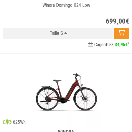
Winora Domingo X24 Low
699
,
00
€
Taille S
*
Cagnottez
34
,
95
€
625Wh
WINORA