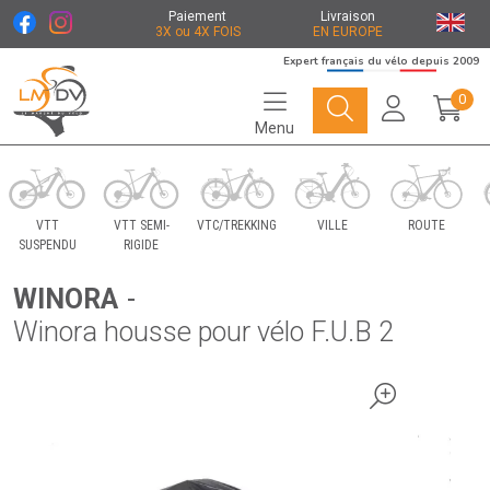
Paiement
Livraison
3X ou 4X FOIS
EN EUROPE
Expert français du vélo depuis 2009
0
Menu
Le Marché du Vélo Votre distributeurs de vélo
VTT
VTT SEMI-
VTC/TREKKING
VILLE
ROUTE
SUSPENDU
RIGIDE
WINORA
-
Winora housse pour vélo F.U.B 2