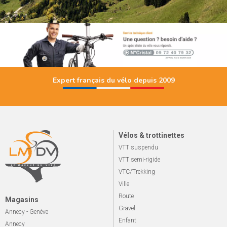
Expert français du vélo depuis 2009
Vélos & trottinettes
VTT suspendu
VTT semi-rigide
VTC/Trekking
Ville
Route
Magasins
Gravel
Annecy - Genève
Enfant
Annecy