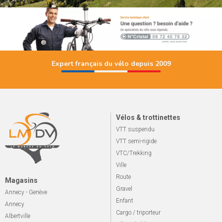
Expert français du vélo depuis 2009
Vélos & trottinettes
VTT suspendu
VTT semi-rigide
VTC/Trekking
Ville
Route
Magasins
Gravel
Annecy - Genève
Enfant
Annecy
Cargo / triporteur
Albertville