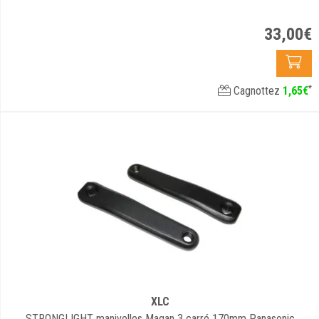
33
,
00
€
*
Cagnottez
1
,
65
€
XLC
STRONGLIGHT manivelles Magan 3 carré 170mm Panasonic