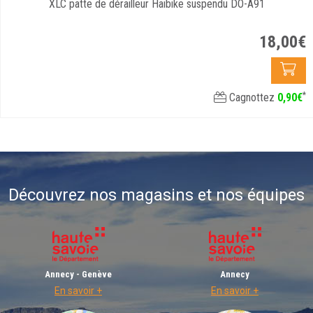
XLC patte de dérailleur Haibike suspendu DO-A91
18
,
00
€
*
Cagnottez
0
,
90
€
Découvrez nos magasins et nos équipes
Annecy - Genève
Annecy
En savoir +
En savoir +