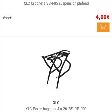
XLC Crochets VS-F05 suspension plafond
4
,
00
€
8
,
00
€
XLC
XLC Porte-bagages Alu 26-28'' RP-R01