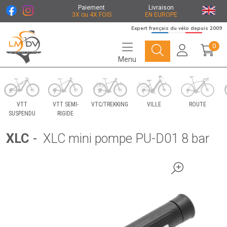
Paiement
Livraison
3X ou 4X FOIS
EN EUROPE
Expert français du vélo depuis 2009
0
Menu
Le Marché du Vélo Votre distributeurs de vélo
VTT
VTT SEMI-
VTC/TREKKING
VILLE
ROUTE
SUSPENDU
RIGIDE
XLC
-
XLC mini pompe PU-D01 8 bar