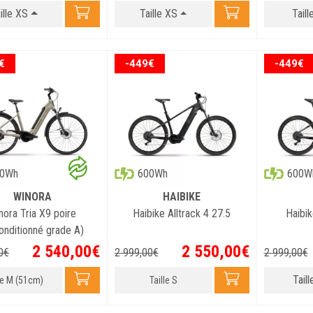
ille XS
Taille XS
Taill
€
-449€
-449€
00Wh
600Wh
600W
WINORA
HAIBIKE
nora Tria X9 poire
Haibike Alltrack 4 27.5
Haibik
onditionné grade A)
2 540
,
00
€
2 550
,
00
€
0
€
2 999
,
00
€
2 999
,
00
€
Taill
lle M (51cm)
Taille S