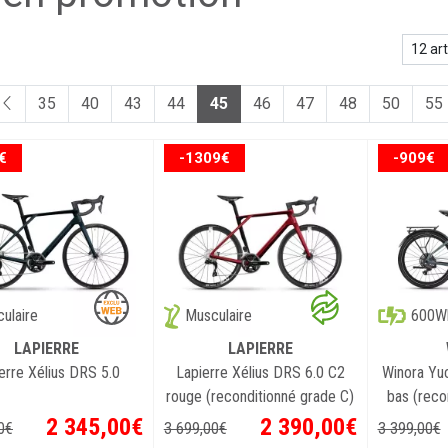
35
40
43
44
45
46
47
48
50
55
€
-1309€
-909€
600W
ulaire
Musculaire
LAPIERRE
LAPIERRE
erre Xélius DRS 5.0
Lapierre Xélius DRS 6.0 C2
Winora Yuc
rouge (reconditionné grade C)
bas (reco
2 345
,
00
€
2 390
,
00
€
0
€
3 699
,
00
€
3 399
,
00
€