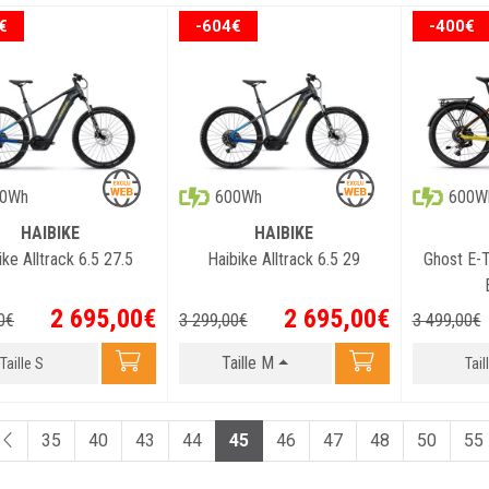
€
-604€
-400€
00Wh
600Wh
600W
HAIBIKE
HAIBIKE
ike Alltrack 6.5 27.5
Haibike Alltrack 6.5 29
Ghost E-T
2 695
,
00
€
2 695
,
00
€
0
€
3 299
,
00
€
3 499
,
00
€
Taille M
Taille S
Tail
35
40
43
44
45
46
47
48
50
55