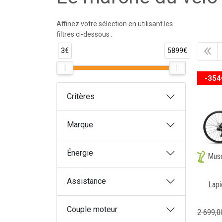
Affinez votre sélection en utilisant les
filtres ci-dessous :
3€
5899€
-354
Critères
Marque
Énergie
Musc
Assistance
Lapi
Couple moteur
2 699
,
0