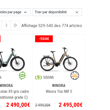
Affichage 529-540 des 774 articles
-504€
h
500Wh
WINORA
WINORA
atan X9 gris cadre
Winora Tria N8f E
nditionné grade C)
2 490
,
00
€
2 495
,
00
€
2 999
,
00
€