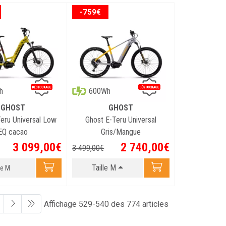
-759€
h
600Wh
GHOST
GHOST
eru Universal Low
Ghost E-Teru Universal
EQ cacao
Gris/Mangue
3 099
,
00
€
2 740
,
00
€
3 499
,
00
€
Taille M
le M
Affichage 529-540 des 774 articles