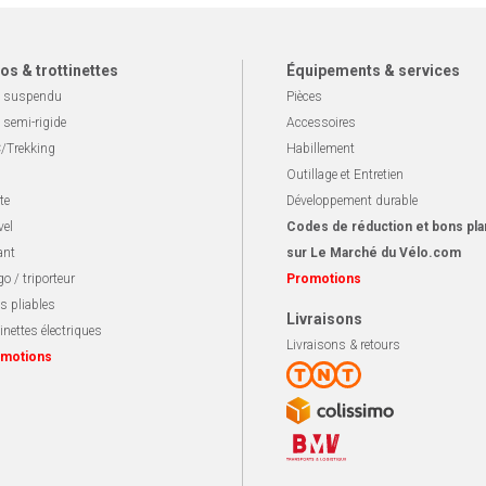
os & trottinettes
Équipements & services
 suspendu
Pièces
 semi-rigide
Accessoires
/Trekking
Habillement
Outillage et Entretien
te
Développement durable
vel
Codes de réduction et bons pla
ant
sur Le Marché du Vélo.com
o / triporteur
Promotions
s pliables
Livraisons
inettes électriques
Livraisons & retours
motions