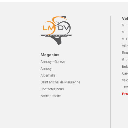
Vél
VTT
VTT
VTC
Ville
Rou
Magasins
Gra
Annecy - Genève
Enf
Annecy
Carg
Albertville
Vélo
Saint-Michel-de-Maurienne
Trot
Contactez-nous
Pro
Notre histoire