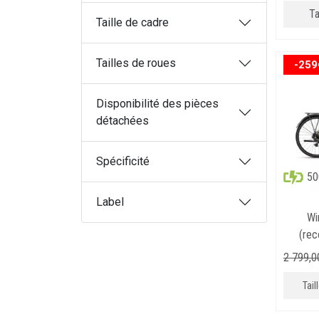
Ta
Taille de cadre
Tailles de roues
-259
Disponibilité des pièces
détachées
Spécificité
5
Label
Wi
(rec
2 799
,
0
Tai