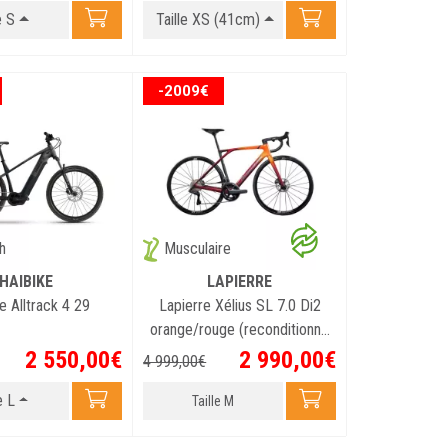
e S
Taille XS (41cm)
-2009€
h
Musculaire
HAIBIKE
LAPIERRE
e Alltrack 4 29
Lapierre Xélius SL 7.0 Di2
orange/rouge (reconditionné
grade A)
2 550
,
00
€
2 990
,
00
€
4 999
,
00
€
e L
Taille M