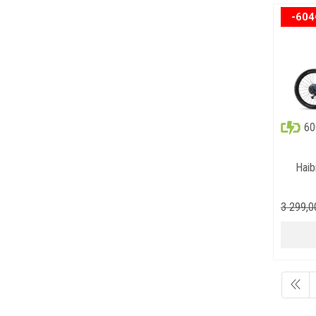
-604
6
Haib
3 299
,
0