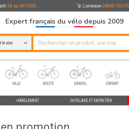
ent
3X ou 4X FOIS
Livraison
DANS TOUTE
Expert français du vélo depuis 2009
re distributeurs de vélo
VILLE
ROUTE
GRAVEL
ENFANT
HABILLEMENT
OUTILLAGE ET ENTRETIEN
 en promotion