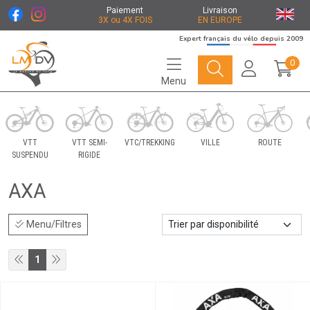
Paiement
Livraison
3X ou 4X FOIS
EN EUROPE
Expert français du vélo depuis 2009
0
Menu
Le Marché du Vélo Votre distributeurs de vélo
VTT
VTT SEMI-
VTC/TREKKING
VILLE
ROUTE
SUSPENDU
RIGIDE
AXA
Menu/Filtres
1