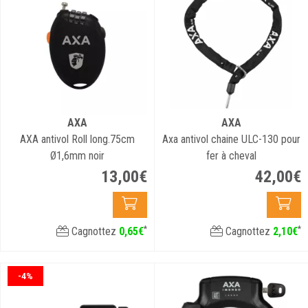
AXA
AXA
AXA antivol Roll long.75cm
Axa antivol chaine ULC-130 pour
Ø1,6mm noir
fer à cheval
13
,
00
€
42
,
00
€
*
*
Cagnottez
0
,
65
€
Cagnottez
2
,
10
€
-4%