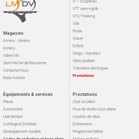
VTT suspendu
VTT semi-rigide
VTC/Trekking
Ville
Route
Magasins
Gravel
Annecy - Genève
Enfant
Annecy
Cargo / triporteur
Albertville
Vélos pliables
Saint-Michel-de-Maurienne
Trotinettes électriques
Contactez-nous
Promotions
Notre histoire
Équipements & services
Prestations
Pièces
Click & collect
Accessoires
Prise de rendez-vous atelier
Habillement
Location de vélos
Outillage et Entretien
Événements
Développement durable
Programme fidélité
Codes de réduction et bons plans
Ateliers mobiles