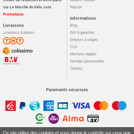
sur Le Marché du Vélo.com
Reprise
Promotions
Informations
Livraisons
Blog
Livraisons & retours
SAV & garanties
Emplois & stages
CGV
Mentions légales
Données personnelles
Cookies
Paiements sécurisés
Ce site utilise des cookies et vous donne le contrôle sur ceux que
Apotekisto, sol