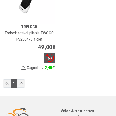
TRELOCK
Trelock antivol pliable TWO.GO
FS200/75 à clef
49
,
00
€
*
Cagnottez
2
,
45
€
1
Vélos & trottinettes