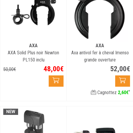
AXA
AXA
AXA Solid Plus noir Newton
Axa antivol fer à cheval Imenso
PL150 inclu
grande ouverture
48
,
00
€
52
,
00
€
50
,
00
€
*
Cagnottez
2
,
60
€
NEW