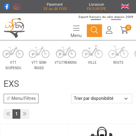
Paiement
Livraison
3X ou 4X FOIS
EN EUROPE
Expert français du vélo depuis 2009
0
Menu
Le Marché du Vélo Votre distributeurs de vélo
VTT
VTT SEMI-
VTC/TREKKING
VILLE
ROUTE
SUSPENDU
RIGIDE
EXS
Menu/Filtres
1