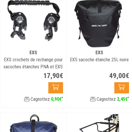
EXS
EXS
EXS crochets de rechange pour
EXS sacoche étanche 25L noire
sacoches étanches PNA et EXS
17
,
90
€
49
,
00
€
*
*
Cagnottez
0
,
90
€
Cagnottez
2
,
45
€