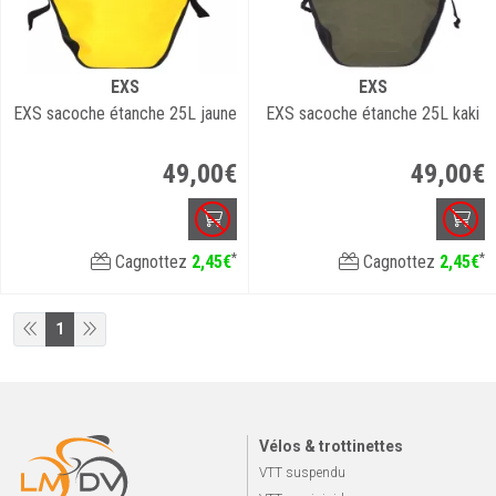
EXS
EXS
EXS sacoche étanche 25L jaune
EXS sacoche étanche 25L kaki
49
,
00
€
49
,
00
€
*
*
Cagnottez
2
,
45
€
Cagnottez
2
,
45
€
1
Vélos & trottinettes
VTT suspendu