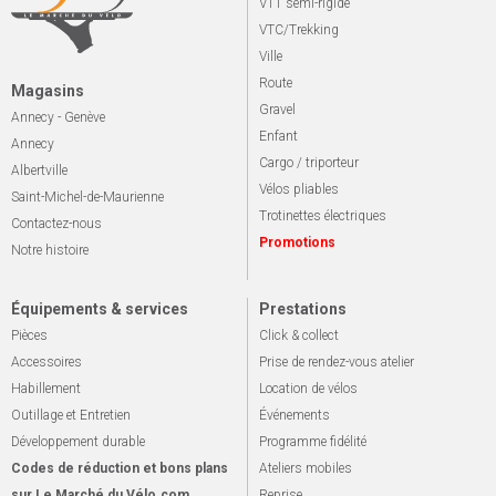
VTT semi-rigide
VTC/Trekking
Ville
Route
Magasins
Gravel
Annecy - Genève
Enfant
Annecy
Cargo / triporteur
Albertville
Vélos pliables
Saint-Michel-de-Maurienne
Trotinettes électriques
Contactez-nous
Promotions
Notre histoire
Équipements & services
Prestations
Pièces
Click & collect
Accessoires
Prise de rendez-vous atelier
Habillement
Location de vélos
Outillage et Entretien
Événements
Développement durable
Programme fidélité
Codes de réduction et bons plans
Ateliers mobiles
sur Le Marché du Vélo.com
Reprise