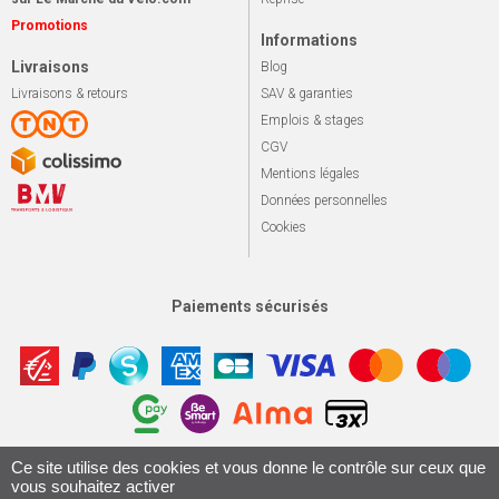
Promotions
Informations
Livraisons
Blog
Livraisons & retours
SAV & garanties
Emplois & stages
CGV
Mentions légales
Données personnelles
Cookies
Paiements sécurisés
Ce site utilise des cookies et vous donne le contrôle sur ceux que
Apotekisto, sol
© 2026 Le marché du vélo
Tous droits réservés.
vous souhaitez activer
Conception & Réalisation 161.io