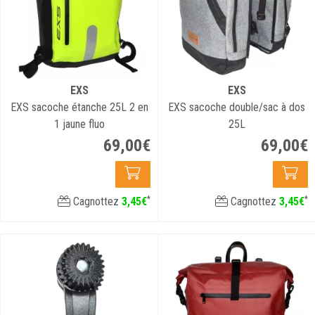
EXS
EXS
EXS sacoche étanche 25L 2 en
EXS sacoche double/sac à dos
1 jaune fluo
25L
69
,
00
€
69
,
00
€
*
*
Cagnottez
3
,
45
€
Cagnottez
3
,
45
€