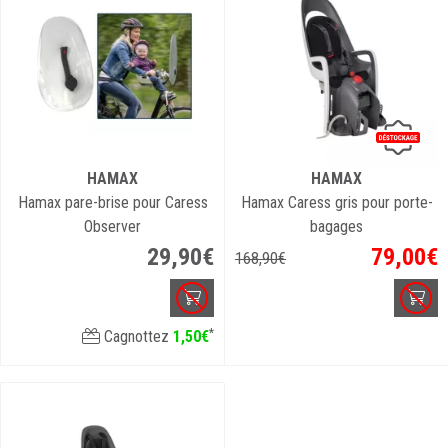
HAMAX
HAMAX
Hamax pare-brise pour Caress
Hamax Caress gris pour porte-
Observer
bagages
29
,
90
€
79
,
00
€
168
,
90
€
*
Cagnottez
1
,
50
€