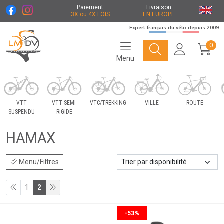
Paiement
Livraison
3X ou 4X FOIS
EN EUROPE
Expert français du vélo depuis 2009
0
Menu
Le Marché du Vélo Votre distributeurs de vélo
VTT
VTT SEMI-
VTC/TREKKING
VILLE
ROUTE
SUSPENDU
RIGIDE
HAMAX
Menu/Filtres
1
2
-53%