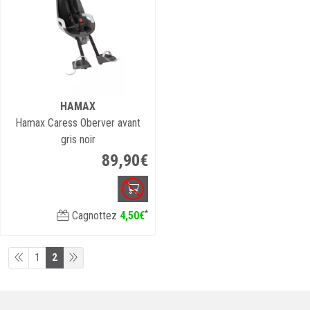
HAMAX
Hamax Caress Oberver avant
gris noir
89
,
90
€
*
Cagnottez
4
,
50
€
1
2