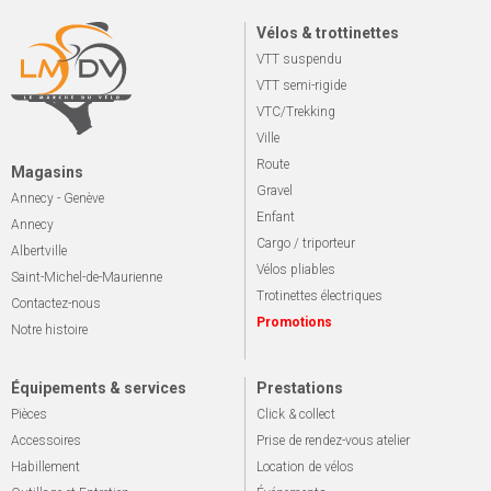
Vélos & trottinettes
VTT suspendu
VTT semi-rigide
VTC/Trekking
Ville
Route
Magasins
Gravel
Annecy - Genève
Enfant
Annecy
Cargo / triporteur
Albertville
Vélos pliables
Saint-Michel-de-Maurienne
Trotinettes électriques
Contactez-nous
Promotions
Notre histoire
Équipements & services
Prestations
Pièces
Click & collect
Accessoires
Prise de rendez-vous atelier
Habillement
Location de vélos