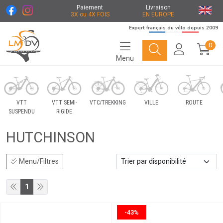
Paiement
Livraison
3X ou 4X FOIS
EN EUROPE
Expert français du vélo depuis 2009
0
Menu
Le Marché du Vélo Votre distributeurs de vélo
VTT
VTT SEMI-
VTC/TREKKING
VILLE
ROUTE
SUSPENDU
RIGIDE
HUTCHINSON
Menu/Filtres
1
-43%