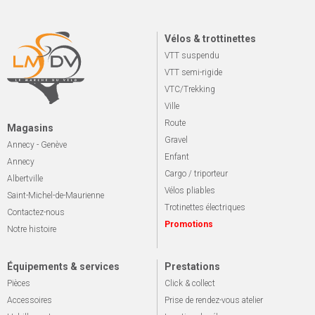
Vélos & trottinettes
VTT suspendu
VTT semi-rigide
VTC/Trekking
Ville
Route
Magasins
Gravel
Annecy - Genève
Enfant
Annecy
Cargo / triporteur
Albertville
Vélos pliables
Saint-Michel-de-Maurienne
Trotinettes électriques
Contactez-nous
Promotions
Notre histoire
Équipements & services
Prestations
Pièces
Click & collect
Accessoires
Prise de rendez-vous atelier