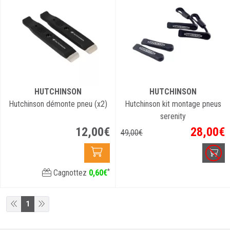
HUTCHINSON
HUTCHINSON
Hutchinson démonte pneu (x2)
Hutchinson kit montage pneus
serenity
12
,
00
€
28
,
00
€
49
,
00
€
*
Cagnottez
0
,
60
€
1