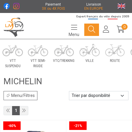
Paiement
Livraison
3X ou 4X FOIS
EN EUROPE
Expert français du vélo depuis 2009
0
Menu
Le Marché du Vélo Votre distributeurs de vélo
VTT
VTT SEMI-
VTC/TREKKING
VILLE
ROUTE
SUSPENDU
RIGIDE
MICHELIN
Menu/Filtres
1
-60%
-21%