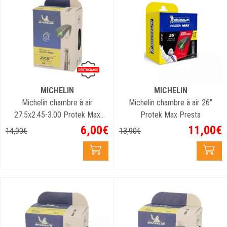
MICHELIN
MICHELIN
Michelin chambre à air
Michelin chambre à air 26"
27.5x2.45-3.00 Protek Max
Protek Max Presta
Schrader
6
,
00
€
11
,
00
€
14
,
90
€
13
,
90
€