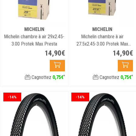
MICHELIN
MICHELIN
Michelin chambre à air 29x2.45-
Michelin chambre à air
3.00 Protek Max Presta
27.5x2.45-3.00 Protek Max
Presta
14
,
90
€
14
,
90
€
*
*
Cagnottez
0
,
75
€
Cagnottez
0
,
75
€
-14%
-14%