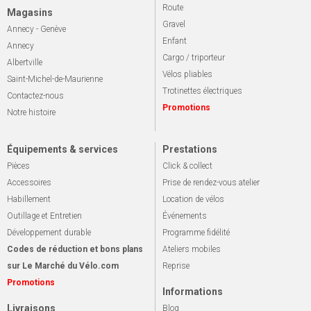
Route
Magasins
Gravel
Annecy - Genève
Enfant
Annecy
Cargo / triporteur
Albertville
Vélos pliables
Saint-Michel-de-Maurienne
Trotinettes électriques
Contactez-nous
Promotions
Notre histoire
Équipements & services
Prestations
Pièces
Click & collect
Accessoires
Prise de rendez-vous atelier
Habillement
Location de vélos
Outillage et Entretien
Événements
Développement durable
Programme fidélité
Codes de réduction et bons plans
Ateliers mobiles
sur Le Marché du Vélo.com
Reprise
Promotions
Informations
Livraisons
Blog