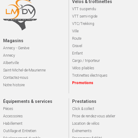
Vélos & trottinettes
VTT suspendu
VTT semi-rigide
VTC/Trekking
Ville
Route
Magasins
Gravel
Annecy - Genève
Enfant
Annecy
Cargo / triporteur
Albertville
Vélos pliables
Saint-Michel-de-Maurienne
Trotinettes électriques
Contactez-nous
Promotions
Notre histoire
Équipements & services
Prestations
Pièces
Click & collect
Accessoires
Prise de rendez-vous atelier
Habillement
Location de vélos
Outillage et Entretien
Événements