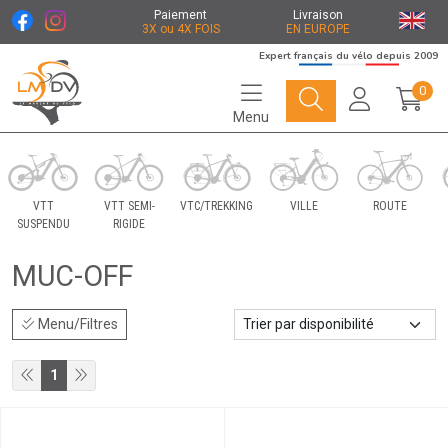
Paiement
Livraison
3X ou 4X FOIS
EN EUROPE
Expert français du vélo depuis 2009
0
Menu
Le Marché du Vélo Votre distributeurs de vélo
VTT
VTT SEMI-
VTC/TREKKING
VILLE
ROUTE
SUSPENDU
RIGIDE
MUC-OFF
Menu/Filtres
1