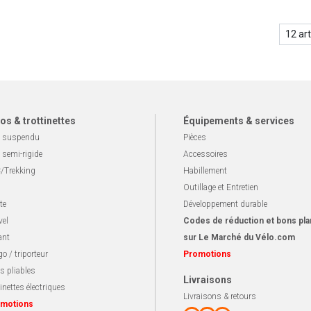
os & trottinettes
Équipements & services
 suspendu
Pièces
 semi-rigide
Accessoires
/Trekking
Habillement
Outillage et Entretien
te
Développement durable
vel
Codes de réduction et bons pla
ant
sur Le Marché du Vélo.com
o / triporteur
Promotions
s pliables
Livraisons
inettes électriques
Livraisons & retours
motions