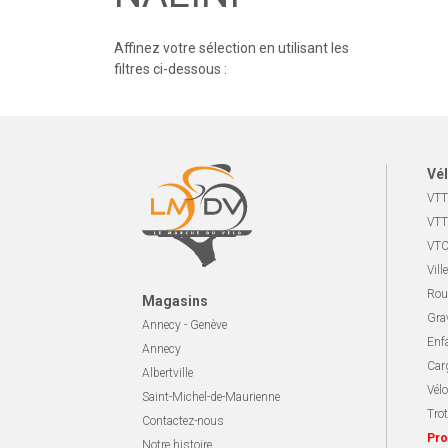
Affinez votre sélection en utilisant les
filtres ci-dessous :
Vél
VTT
VTT
VTC
Ville
Rou
Magasins
Gra
Annecy - Genève
Enf
Annecy
Carg
Albertville
Vélo
Saint-Michel-de-Maurienne
Trot
Contactez-nous
Pro
Notre histoire