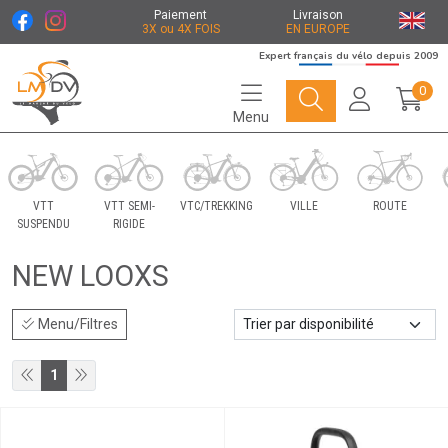
Paiement
Livraison
3X ou 4X FOIS
EN EUROPE
Expert français du vélo depuis 2009
0
Menu
Le Marché du Vélo Votre distributeurs de vélo
VTT
VTT SEMI-
VTC/TREKKING
VILLE
ROUTE
SUSPENDU
RIGIDE
NEW LOOXS
Menu/Filtres
1