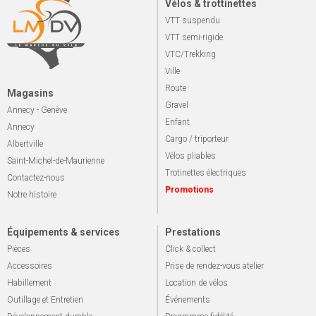
Vélos & trottinettes
VTT suspendu
VTT semi-rigide
VTC/Trekking
Ville
Route
Magasins
Gravel
Annecy - Genève
Enfant
Annecy
Cargo / triporteur
Albertville
Vélos pliables
Saint-Michel-de-Maurienne
Trotinettes électriques
Contactez-nous
Promotions
Notre histoire
Équipements & services
Prestations
Pièces
Click & collect
Accessoires
Prise de rendez-vous atelier
Habillement
Location de vélos
Outillage et Entretien
Événements