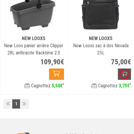
NEW LOOXS
NEW LOOXS
New Loox panier arrière Clipper
New Looxs sac à dos Nevada
28L anthracite Racktime 2.0
25L
109
,
90
€
75
,
00
€
*
*
Cagnottez
5
,
50
€
Cagnottez
3
,
75
€
1