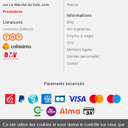
sur Le Marché du Vélo.com
Reprise
Promotions
Informations
Livraisons
Blog
Livraisons & retours
SAV & garanties
Emplois & stages
CGV
Mentions légales
Données personnelles
Cookies
Paiements sécurisés
Ce site utilise des cookies et vous donne le contrôle sur ceux que
Apotekisto, sol
© 2026 Le marché du vélo
Tous droits réservés.