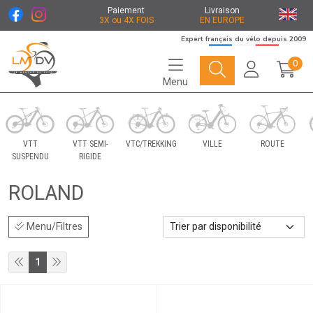
Paiement
Livraison
3X ou 4X FOIS
EN EUROPE
Expert français du vélo depuis 2009
0
Menu
Le Marché du Vélo Votre distributeurs de vélo
VTT
VTT SEMI-
VTC/TREKKING
VILLE
ROUTE
SUSPENDU
RIGIDE
ROLAND
Menu/Filtres
1