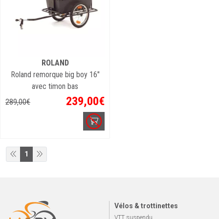
ROLAND
Roland remorque big boy 16"
avec timon bas
239
,
00
€
289
,
00
€
1
Vélos & trottinettes
VTT suspendu