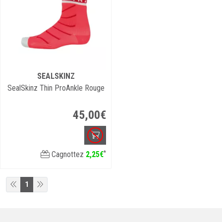
SEALSKINZ
SealSkinz Thin ProAnkle Rouge
45
,
00
€
*
Cagnottez
2
,
25
€
1