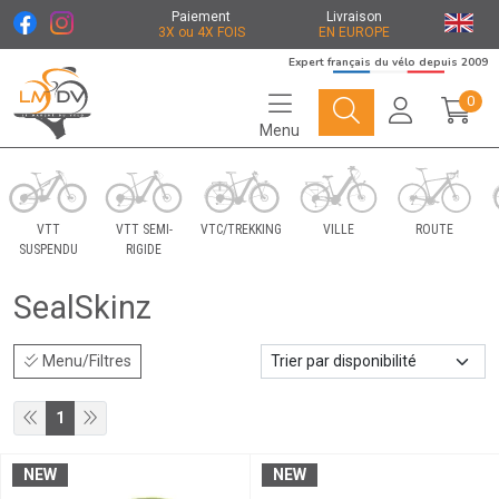
Paiement
Livraison
3X ou 4X FOIS
EN EUROPE
Expert français du vélo depuis 2009
0
Menu
Le Marché du Vélo Votre distributeurs de vélo
VTT
VTT SEMI-
VTC/TREKKING
VILLE
ROUTE
SUSPENDU
RIGIDE
SealSkinz
Menu/Filtres
1
NEW
NEW