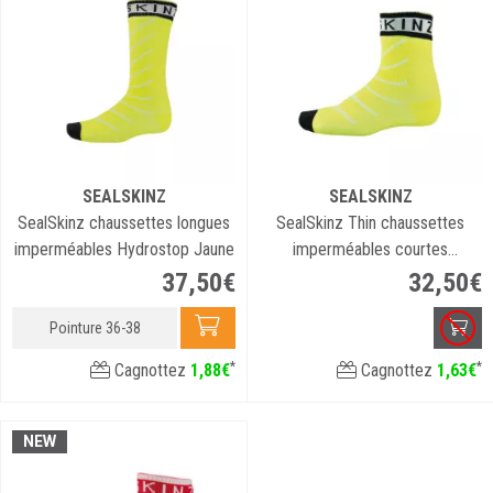
SEALSKINZ
SEALSKINZ
SealSkinz chaussettes longues
SealSkinz Thin chaussettes
imperméables Hydrostop Jaune
imperméables courtes
Hydrostop jaune
37
,
50
€
32
,
50
€
Pointure 36-38
*
*
Cagnottez
1
,
88
€
Cagnottez
1
,
63
€
NEW