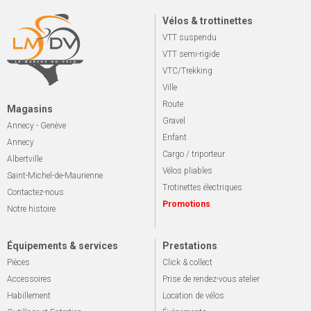
Vélos & trottinettes
VTT suspendu
VTT semi-rigide
VTC/Trekking
Ville
Route
Magasins
Gravel
Annecy - Genève
Enfant
Annecy
Cargo / triporteur
Albertville
Vélos pliables
Saint-Michel-de-Maurienne
Trotinettes électriques
Contactez-nous
Promotions
Notre histoire
Équipements & services
Prestations
Pièces
Click & collect
Accessoires
Prise de rendez-vous atelier
Habillement
Location de vélos