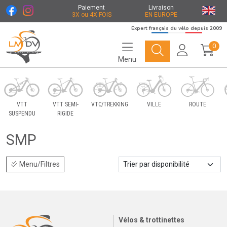
Paiement
Livraison
3X ou 4X FOIS
EN EUROPE
Expert français du vélo depuis 2009
0
Menu
Le Marché du Vélo Votre distributeurs de vélo
VTT
VTT SEMI-
VTC/TREKKING
VILLE
ROUTE
SUSPENDU
RIGIDE
SMP
Menu/Filtres
Vélos & trottinettes