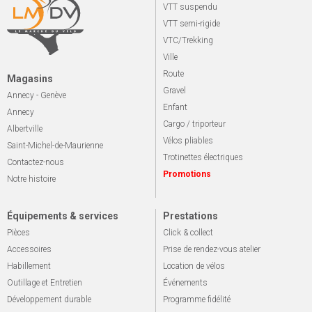
VTT suspendu
VTT semi-rigide
VTC/Trekking
Ville
Route
Magasins
Gravel
Annecy - Genève
Enfant
Annecy
Cargo / triporteur
Albertville
Vélos pliables
Saint-Michel-de-Maurienne
Trotinettes électriques
Contactez-nous
Promotions
Notre histoire
Équipements & services
Prestations
Pièces
Click & collect
Accessoires
Prise de rendez-vous atelier
Habillement
Location de vélos
Outillage et Entretien
Événements
Développement durable
Programme fidélité