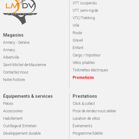
VTT suspendu
VTT semi-rigide
VTC/Trekking
Ville
Route
Magasins
Gravel
Annecy - Genève
Enfant
Annecy
Cargo / triporteur
Albertville
Vélos pliables
Saint-Michel-de-Maurienne
Trotinettes électriques
Contactez-nous
Promotions
Notre histoire
Équipements & services
Prestations
Pièces
Click & collect
Accessoires
Prise de rendez-vous atelier
Habillement
Location de vélos
Outillage et Entretien
Événements
Développement durable
Programme fidélité