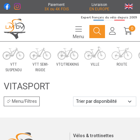
Paiement
Livraison
3X ou 4X FOIS
EN EUROPE
Expert français du vélo depuis 2009
0
Menu
Le Marché du Vélo Votre distributeurs de vélo
VTT
VTT SEMI-
VTC/TREKKING
VILLE
ROUTE
SUSPENDU
RIGIDE
VITASPORT
Menu/Filtres
Vélos & trottinettes