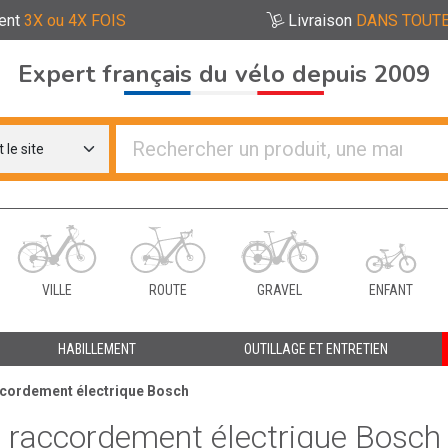
ent
3X ou 4X FOIS
Livraison
DANS TOUTE
Expert français du vélo depuis 2009
re distributeurs de vélo
VILLE
ROUTE
GRAVEL
ENFANT
HABILLEMENT
OUTILLAGE ET ENTRETIEN
accordement électrique Bosch
n raccordement électrique Bosch