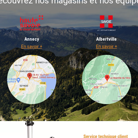
écouvrez nos magasins et nos équip
Annecy
Albertville
En savoir +
En savoir +