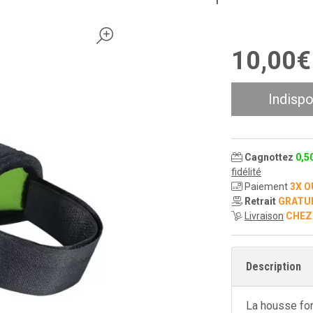
10
,
00
€
Indispo
Cagnottez
0
,
5
fidélité
Paiement
3X O
Retrait
GRATU
Livraison
CHEZ
Description
La housse fo