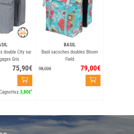
ASIL
BASIL
 double City sur
Basil sacoches doubles Bloom
gages Gris
Field
75
,
90
€
79
,
00
€
98
,
00
€
*
Cagnottez
3
,
80
€