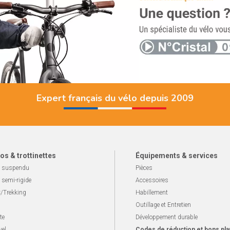
Expert français du vélo depuis 2009
os & trottinettes
Équipements & services
 suspendu
Pièces
 semi-rigide
Accessoires
/Trekking
Habillement
Outillage et Entretien
te
Développement durable
vel
Codes de réduction et bons pla