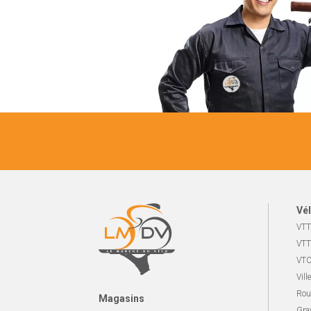
Vél
VTT
VTT
VTC
Ville
Rou
Magasins
Gra