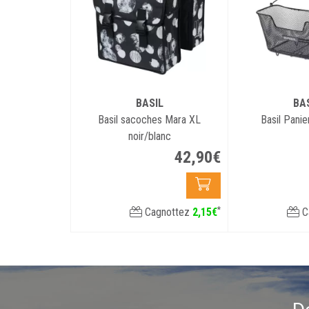
BASIL
BA
Basil sacoches Mara XL
Basil Panie
noir/blanc
42
,
90
€
*
Cagnottez
2
,
15
€
C