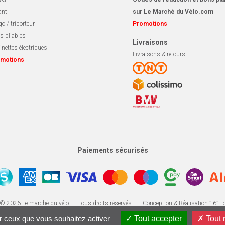
ant
sur Le Marché du Vélo.com
o / triporteur
Promotions
s pliables
Livraisons
inettes électriques
Livraisons & retours
motions
Paiements sécurisés
Apotekisto, solution ecommerce
© 2026 Le marché du vélo
Tous droits réservés.
Conception & Réalisation 161.i
ur ceux que vous souhaitez activer
Tout accepter
Tout 