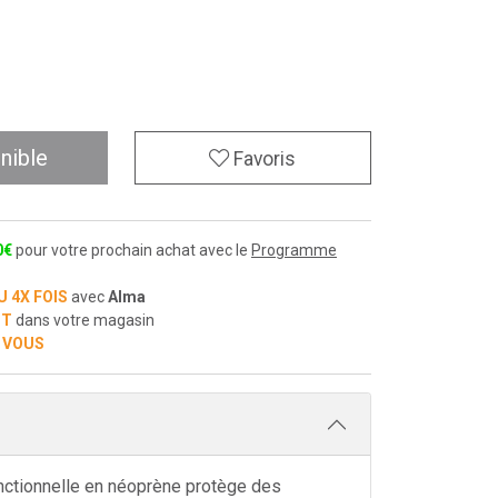
nible
Favoris
0
€
pour votre prochain achat avec le
Programme
U 4X FOIS
avec
Alma
IT
dans votre magasin
 VOUS
nctionnelle en néoprène protège des