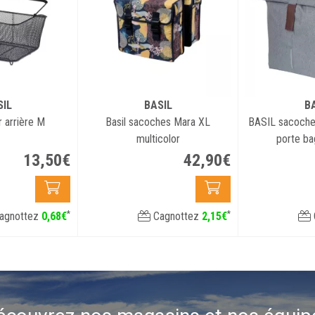
SIL
BASIL
B
r arrière M
Basil sacoches Mara XL
BASIL sacoches
multicolor
porte ba
13
,
50
€
42
,
90
€
*
*
agnottez
0
,
68
€
Cagnottez
2
,
15
€