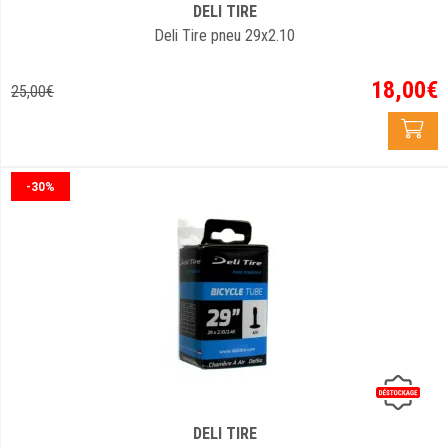
DELI TIRE
Deli Tire pneu 29x2.10
18
,
00
€
25
,
00
€
-30%
DELI TIRE