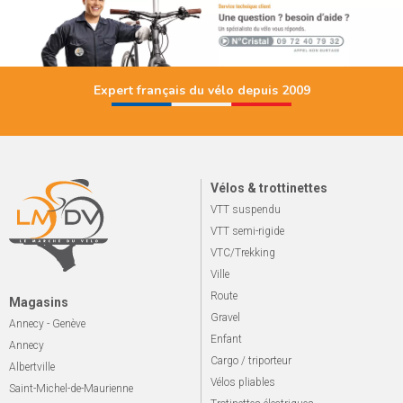
Expert français du vélo depuis 2009
Vélos & trottinettes
VTT suspendu
VTT semi-rigide
VTC/Trekking
Ville
Route
Magasins
Gravel
Annecy - Genève
Enfant
Annecy
Cargo / triporteur
Albertville
Vélos pliables
Saint-Michel-de-Maurienne