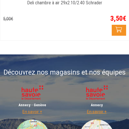
Deli chambre à air 29x2.10/2.40 Schrader
3
,
50
€
5
,
00
€
Découvrez nos magasins et nos équipes
Annecy - Genève
Annecy
En savoir +
En savoir +