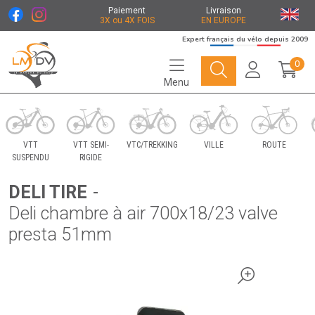
Paiement
Livraison
3X ou 4X FOIS
EN EUROPE
Expert français du vélo depuis 2009
0
Menu
Le Marché du Vélo Votre distributeurs de vélo
VTT
VTT SEMI-
VTC/TREKKING
VILLE
ROUTE
SUSPENDU
RIGIDE
DELI TIRE
-
Deli chambre à air 700x18/23 valve
presta 51mm